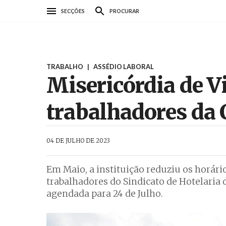
Passar
SECÇÕES
PROCURAR
para
o
conteúdo
principal
TRABALHO
|
ASSÉDIO LABORAL
Misericórdia de Vi
trabalhadores da
AbrilAbril
04 DE JULHO DE 2023
Em Maio, a instituição reduziu os horário
trabalhadores do Sindicato de Hotelaria
agendada para 24 de Julho.