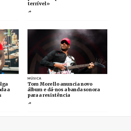
terrível»
MÚSICA
lga
Tom Morello anuncia novo
ada a
álbum e dá-nos a banda sonora
s
para a resistência