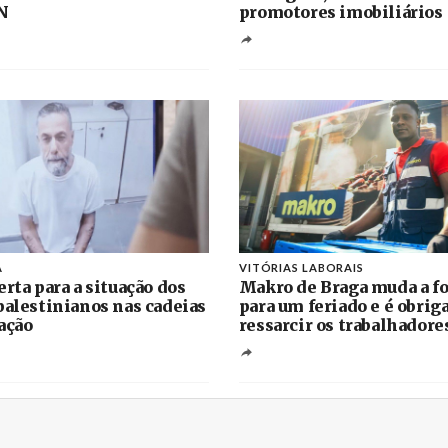
N
promotores imobiliários
A
VITÓRIAS LABORAIS
erta para a situação dos
Makro de Braga muda a fo
palestinianos nas cadeias
para um feriado e é obrig
ação
ressarcir os trabalhadore