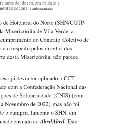
re lares de idosos, um colégio e
amentos sociais
Créditos
/ antenaminho
to de Hotelaria do Norte (SHN/CGTP-
da Misericórdia de Vila Verde, a
o cumprimento do Contrato Coletivo de
e o respeito pelos direitos dos
rte desta Misericórdia, não parece
esa já devia ter aplicado o CCT
ado com a Confederação Nacional das
uições de Solidariedade (CNIS) (com
s a Novembro de 2022) mas não foi
de o cumprir, lamenta o SHN, em
AbrilAbril
cado enviado ao
. Este