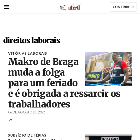
AbrilAbril
Passar
CONTRIBUIR
para
o
conteúdo
principal
direitos laborais
VITÓRIAS LABORAIS
Makro de Braga
muda a folga
para um feriado
e é obrigada a ressarcir os
Créditos
trabalhadores
06 DE AGOSTO DE 2026
SUBSÍDIO DE FÉRIAS