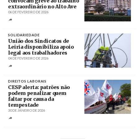
convocam greve ao trabalho
extraordinário no Alto Ave
06 DE FEVEREIRO DE 2026
Créditos
Eliseu Sampaio / Mais Guimarães
SOLIDARIEDADE
União dos Sindicatos de
Leiria disponibiliza apoio
legal aos trabalhadores
04 DE FEVEREIRO DE 2026
Créditos
Carlos Barroso / Agência Lusa
DIREITOS LABORAIS
CESP alerta: patrões não
podem penalizar quem
faltar por causa da
tempestade
30 DE JANEIRO DE 2026
Créditos
/ AbrilAbril