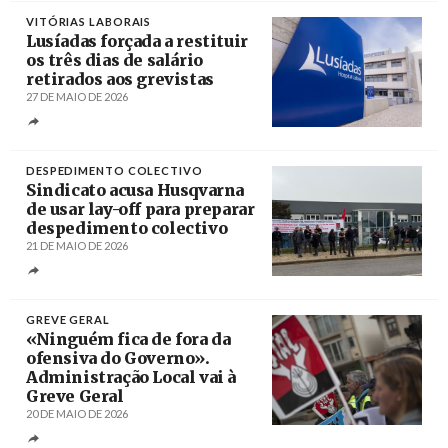
VITÓRIAS LABORAIS
Lusíadas forçada a restituir
os três dias de salário
retirados aos grevistas
27 DE MAIO DE 2026
Créditos
DESPEDIMENTO COLECTIVO
Sindicato acusa Husqvarna
de usar lay-off para preparar
despedimento colectivo
21 DE MAIO DE 2026
Créditos
/ SITE CRSA
GREVE GERAL
«Ninguém fica de fora da
ofensiva do Governo».
Administração Local vai à
Greve Geral
20 DE MAIO DE 2026
Créditos
CGTP / STAL