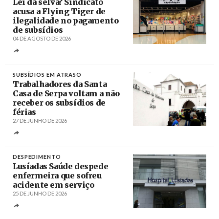
Lei da selva? Sindicato
acusa a Flying Tiger de
ilegalidade no pagamento
de subsídios
04 DE AGOSTO DE 2026
Créditos
/ UBBO
SUBSÍDIOS EM ATRASO
Trabalhadores da Santa
Casa de Serpa voltam a não
receber os subsídios de
férias
27 DE JUNHO DE 2026
Créditos
DESPEDIMENTO
Lusíadas Saúde despede
enfermeira que sofreu
acidente em serviço
25 DE JUNHO DE 2026
Créditos
ANTÓNIO COTRIM / LUSA