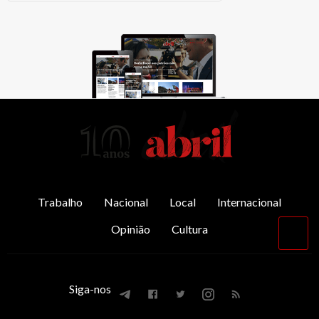
AbrilAbril
Trabalho
Nacional
Local
Internacional
Opinião
Cultura
Vol
par
o
top
Siga-nos