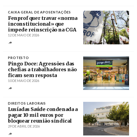
CAIXA GERAL DE APOSENTAÇÕES
Fenprof quer travar «norma
inconstitucional» que
impede reinscrição na CGA
12 DE MAIO DE 2026
Créditos
João Relvas / Agência Lusa
PROTESTO
Pingo Doce: Agressões das
chefias a trabalhadores não
ficam sem resposta
10 DE MAIO DE 2026
Créditos
DIREITOS LABORAIS
Lusíadas Saúde condenada a
pagar 10 mil euros por
bloquear reunião sindical
29 DE ABRIL DE 2026