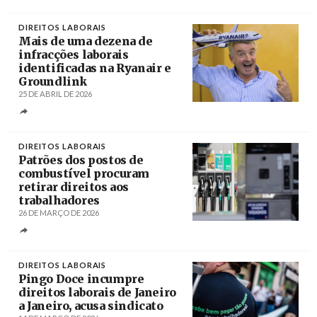
Créditos
DIREITOS LABORAIS
Mais de uma dezena de
infracções laborais
identificadas na Ryanair e
Groundlink
25 DE ABRIL DE 2026
Créditos
DIREITOS LABORAIS
Patrões dos postos de
combustível procuram
retirar direitos aos
trabalhadores
26 DE MARÇO DE 2026
Créditos
Tiago Petinga / Lusa
DIREITOS LABORAIS
Pingo Doce incumpre
direitos laborais de Janeiro
a Janeiro, acusa sindicato