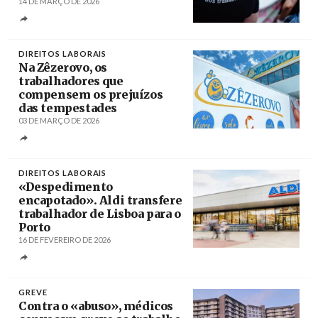
14 DE MARÇO DE 2026
Créditos
DIREITOS LABORAIS
Na Zêzerovo, os
trabalhadores que
compensem os prejuízos
das tempestades
03 DE MARÇO DE 2026
Créditos
/ Rádio Hertz
DIREITOS LABORAIS
«Despedimento
encapotado». Aldi transfere
trabalhador de Lisboa para o
Porto
16 DE FEVEREIRO DE 2026
Créditos
GREVE
Contra o «abuso», médicos