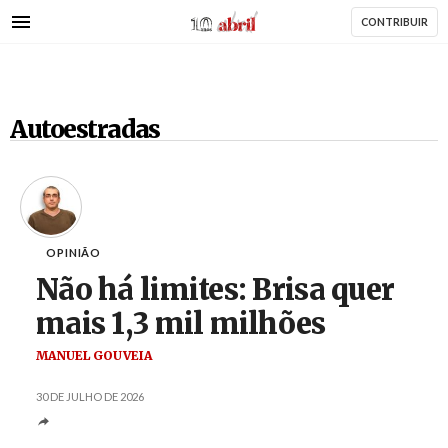
AbrilAbril
Passar
CONTRIBUIR
para
o
conteúdo
principal
Autoestradas
OPINIÃO
Não há limites: Brisa quer
mais 1,3 mil milhões
MANUEL GOUVEIA
30 DE JULHO DE 2026