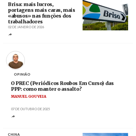
Brisa: mais lucros,
portagens mais caras, mais
«abusos» nas funções dos
trabalhadores
02 DE JANEIRO DE 2026
Créditos
/ CGTP-IN
OPINIÃO
O PREC (Periódicos Roubos Em Curso) das
PPP: como manter o assalto?
MANUEL GOUVEIA
07 DE OUTUBRO DE 2025
CHINA