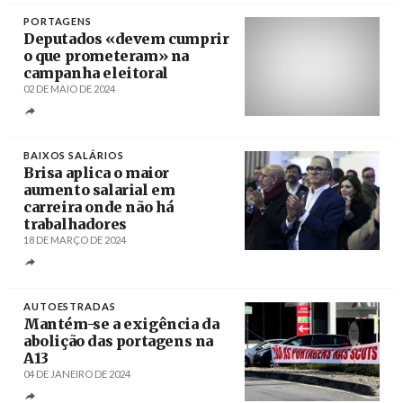
PORTAGENS
Deputados «devem cumprir
o que prometeram» na
campanha eleitoral
02 DE MAIO DE 2024
Créditos
/ Jornal do Fundão
BAIXOS SALÁRIOS
Brisa aplica o maior
aumento salarial em
carreira onde não há
trabalhadores
18 DE MARÇO DE 2024
Créditos
Paulo Novais / Agência Lusa
AUTOESTRADAS
Mantém-se a exigência da
abolição das portagens na
A13
04 DE JANEIRO DE 2024