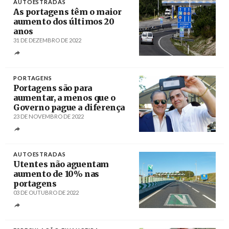
AUTOESTRADAS
As portagens têm o maior
aumento dos últimos 20
anos
31 DE DEZEMBRO DE 2022
Créditos
Carlos Barroso / Agência LUSA
PORTAGENS
Portagens são para
aumentar, a menos que o
Governo pague a diferença
23 DE NOVEMBRO DE 2022
Créditos
António Pedro Santos / Agência Lusa
AUTOESTRADAS
Utentes não aguentam
aumento de 10% nas
portagens
03 DE OUTUBRO DE 2022
Créditos
/ Razão Automóvel