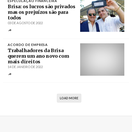
ESPECULAÇÃO FINANCEIRA
Brisa: os lucros são privados
mas os prejuízos são para
todos
03 DE AGOSTO DE 2022
Créditos
António Pedro Santos / Agência Lusa
ACORDO DE EMPRESA
Trabalhadores da Brisa
querem um ano novo com
mais direitos
14 DE JANEIRO DE 2022
Créditos
LOAD MORE