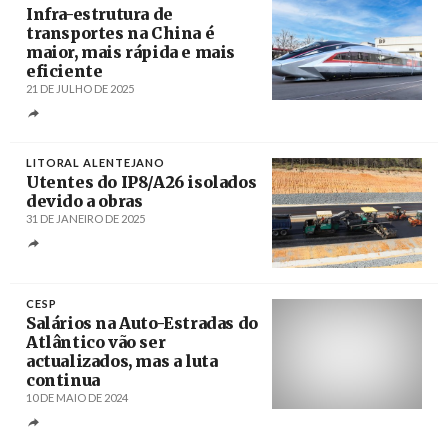
Infra-estrutura de
transportes na China é
maior, mais rápida e mais
eficiente
21 DE JULHO DE 2025
Créditos
/ Global Times
LITORAL ALENTEJANO
Utentes do IP8/A26 isolados
devido a obras
31 DE JANEIRO DE 2025
Créditos
CESP
Salários na Auto-Estradas do
Atlântico vão ser
actualizados, mas a luta
continua
10 DE MAIO DE 2024
Créditos
/ AEA