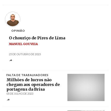
Créditos
Estela Silva / Agência Lusa
OPINIÃO
O chouriço de Pires de Lima
MANUEL GOUVEIA
25 DE OUTUBRO DE 2023
FALTA DE TRABALHADORES
Milhões de lucros não
chegam aos operadores de
portagens da Brisa
05 DE JULHO DE 2023
Créditos