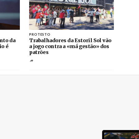
PROTESTO
nto da
Trabalhadores da Estoril Sol vão
io é
a jogo contra a «má gestão» dos
patrões