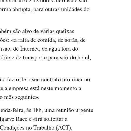
aborar «10 e 12 horas diárias» e são
forma abrupta, para outras unidades do
bém são alvo de várias queixas
ões: «a falta de comida, de sofás, de
isão, de Internet, de água fora do
rio e de transporte para sair do hotel,
 o facto de o seu contrato terminar no
e a empresa está neste momento a
 o mês seguinte».
gunda-feira, às 18h, uma reunião urgente
arve Race e «irá solicitar a
s Condições no Trabalho (ACT),