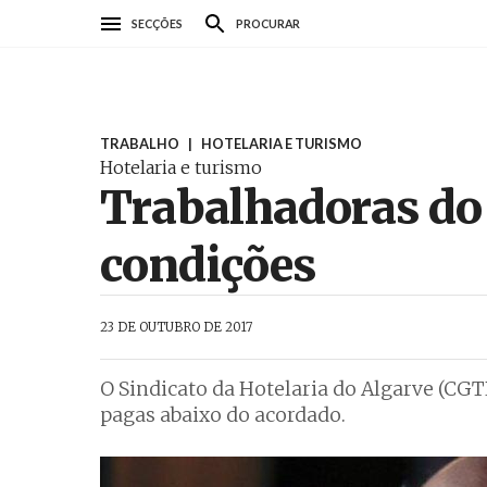
Passar
SECÇÕES
PROCURAR
para
o
conteúdo
principal
TRABALHO
|
HOTELARIA E TURISMO
Hotelaria e turismo
Trabalhadoras do
condições
AbrilAbril
23 DE OUTUBRO DE 2017
O Sindicato da Hotelaria do Algarve (CGT
pagas abaixo do acordado.