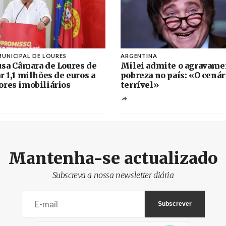
UNICIPAL DE LOURES
ARGENTINA
sa Câmara de Loures de
Milei admite o agravame
r 1,1 milhões de euros a
pobreza no país: «O cenár
res imobiliários
terrível»
Mantenha-se actualizado
Subscreva a nossa newsletter diária