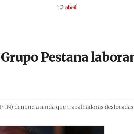
AbrilAbril
 Grupo Pestana labora
P-IN) denuncia ainda que trabalhadoras deslocadas 