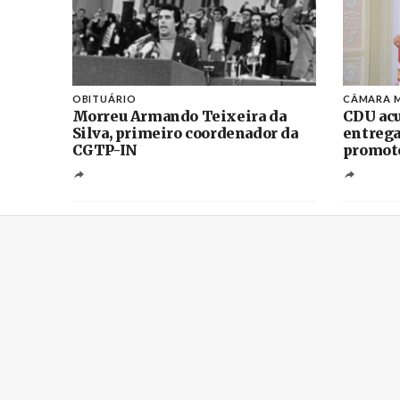
OBITUÁRIO
CÂMARA M
Morreu Armando Teixeira da
CDU acu
Silva, primeiro coordenador da
entrega
CGTP-IN
promoto