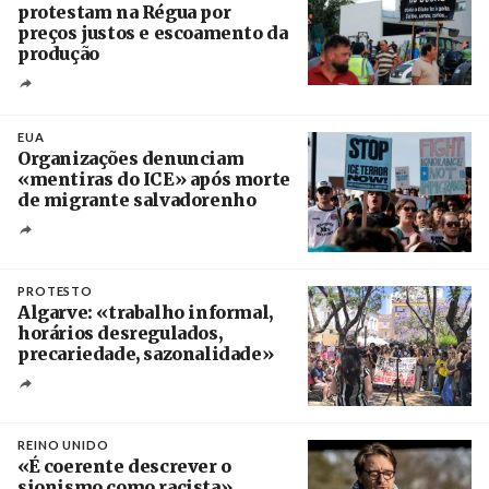
protestam na Régua por
preços justos e escoamento da
produção
Créditos
Pedro Sarmento Costa / Agência Lusa
EUA
Organizações denunciam
«mentiras do ICE» após morte
de migrante salvadorenho
Créditos
/ TeleSur
PROTESTO
Algarve: «trabalho informal,
horários desregulados,
precariedade, sazonalidade»
Créditos
/ União dos Sindicatos do Algarve
REINO UNIDO
«É coerente descrever o
sionismo como racista»,