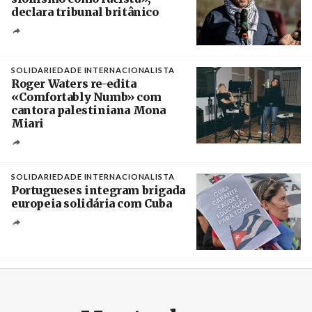
declara tribunal britânico
Créditos
Rob Browne / The Cradle
SOLIDARIEDADE INTERNACIONALISTA
Roger Waters re-edita
«Comfortably Numb» com
cantora palestiniana Mona
Miari
Crédito
SOLIDARIEDADE INTERNACIONALISTA
Portugueses integram brigada
europeia solidária com Cuba
Créditos
Manuel de Almeida / Agência Lusa