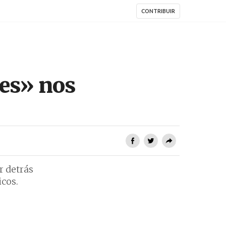
CONTRIBUIR
res» nos
r detrás
icos.