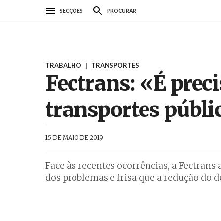
Passar
SECÇÕES
PROCURAR
para
o
conteúdo
principal
TRABALHO
|
TRANSPORTES
Fectrans: «É prec
transportes públi
AbrilAbril
15 DE MAIO DE 2019
Face às recentes ocorrências, a Fectrans 
dos problemas e frisa que a redução do dé