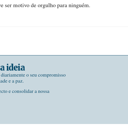
ve ser motivo de orgulho para ninguém.
a ideia
e diariamente o seu compromisso
dade e a paz.
ecto e consolidar a nossa