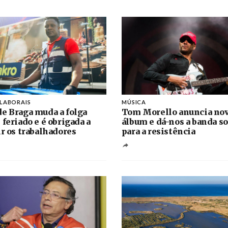
 LABORAIS
MÚSICA
e Braga muda a folga
Tom Morello anuncia no
 feriado e é obrigada a
álbum e dá-nos a banda s
ir os trabalhadores
para a resistência