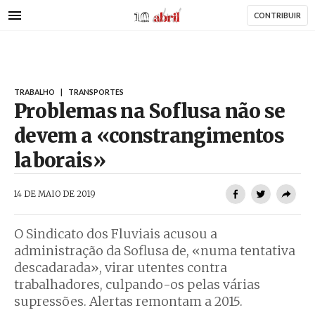
AbrilAbril
Passar
CONTRIBUIR
para
o
conteúdo
principal
TRABALHO
|
TRANSPORTES
Problemas na Soflusa não se
devem a «constrangimentos
laborais»
AbrilAbril
14 DE MAIO DE 2019
O Sindicato dos Fluviais acusou a
administração da Soflusa de, «numa tentativa
descadarada», virar utentes contra
trabalhadores, culpando-os pelas várias
supressões. Alertas remontam a 2015.