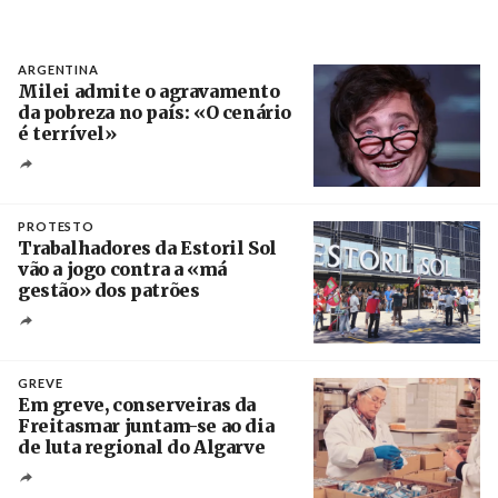
ARGENTINA
Milei admite o agravamento
da pobreza no país: «O cenário
é terrível»
Crédito
PROTESTO
Trabalhadores da Estoril Sol
vão a jogo contra a «má
gestão» dos patrões
Créditos
/ SHS
GREVE
Em greve, conserveiras da
Freitasmar juntam-se ao dia
de luta regional do Algarve