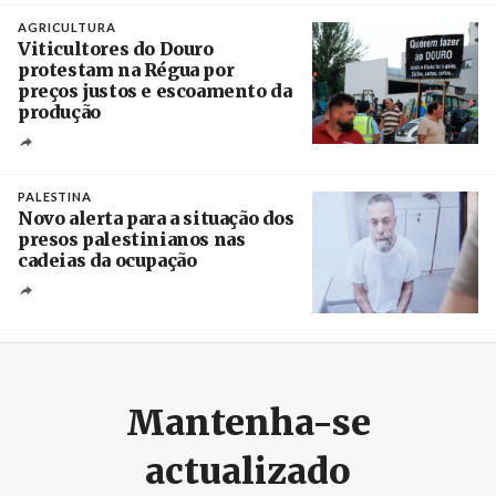
AGRICULTURA
Viticultores do Douro
protestam na Régua por
preços justos e escoamento da
produção
Créditos
Pedro Sarmento Costa / Agência Lusa
PALESTINA
Novo alerta para a situação dos
presos palestinianos nas
cadeias da ocupação
Créditos
/ European Public Health Association
Mantenha-se
actualizado