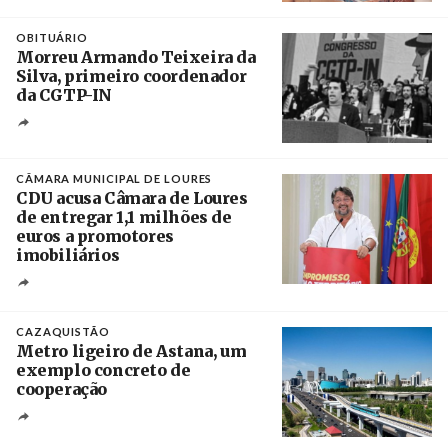
Crédito
OBITUÁRIO
Morreu Armando Teixeira da
Silva, primeiro coordenador
da CGTP-IN
Créditos
/ CGTP-IN
CÂMARA MUNICIPAL DE LOURES
CDU acusa Câmara de Loures
de entregar 1,1 milhões de
euros a promotores
imobiliários
Créditos
Ricardo Leão
CAZAQUISTÃO
Metro ligeiro de Astana, um
exemplo concreto de
cooperação
Créditos
/ Xinhua