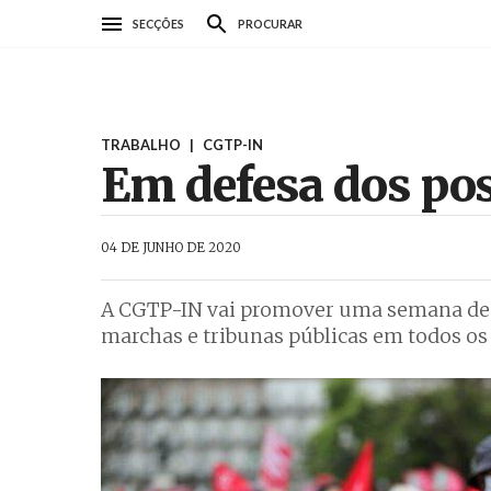
Passar
SECÇÕES
PROCURAR
para
o
conteúdo
principal
TRABALHO
|
CGTP-IN
Em defesa dos pos
AbrilAbril
04 DE JUNHO DE 2020
A CGTP-IN vai promover uma semana de lu
marchas e tribunas públicas em todos os 