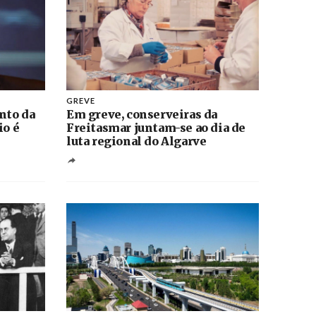
GREVE
nto da
Em greve, conserveiras da
io é
Freitasmar juntam-se ao dia de
luta regional do Algarve