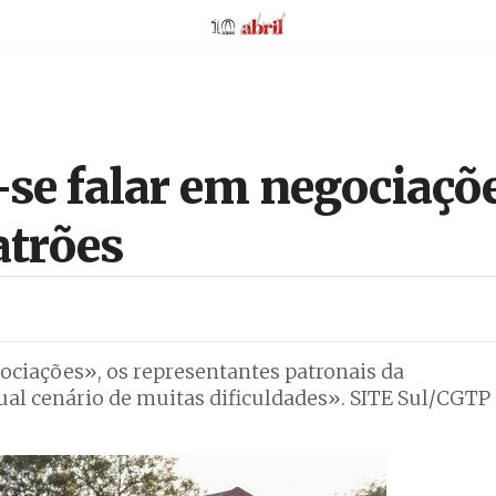
AbrilAbril
se falar em negociaçõe
atrões
iações», os representantes patronais da
al cenário de muitas dificuldades». SITE Sul/CGTP 