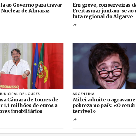
la ao Governo para travar
Em greve, conserveiras d
 Nuclear de Almaraz
Freitasmar juntam-se ao 
luta regional do Algarve
UNICIPAL DE LOURES
ARGENTINA
sa Câmara de Loures de
Milei admite o agravame
r 1,1 milhões de euros a
pobreza no país: «O cenár
res imobiliários
terrível»