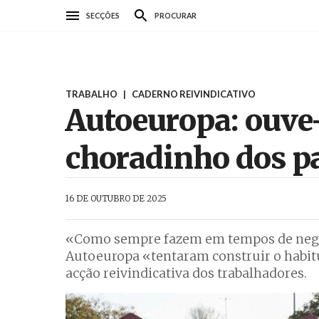
Passar
SECÇÕES
PROCURAR
para
o
conteúdo
principal
TRABALHO
|
CADERNO REIVINDICATIVO
Autoeuropa: ouve-
choradinho dos p
AbrilAbril
16 DE OUTUBRO DE 2025
«Como sempre fazem em tempos de negoc
Autoeuropa «tentaram construir o habitu
acção reivindicativa dos trabalhadores.