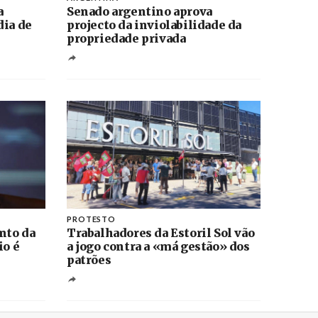
a
Senado argentino aprova
dia de
projecto da inviolabilidade da
propriedade privada
PROTESTO
nto da
Trabalhadores da Estoril Sol vão
io é
a jogo contra a «má gestão» dos
patrões