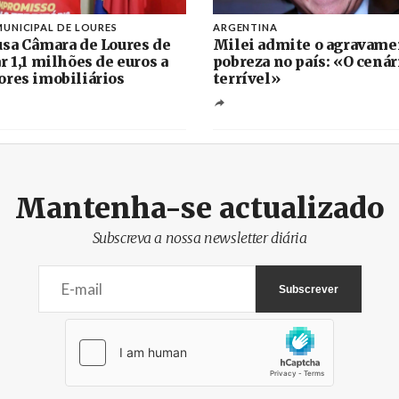
UNICIPAL DE LOURES
ARGENTINA
sa Câmara de Loures de
Milei admite o agravame
r 1,1 milhões de euros a
pobreza no país: «O cenár
res imobiliários
terrível»
Mantenha-se actualizado
Subscreva a nossa newsletter diária