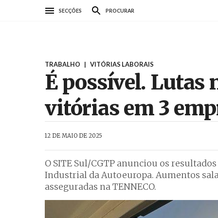
Passar
SECÇÕES
PROCURAR
para
o
conteúdo
principal
TRABALHO
|
VITÓRIAS LABORAIS
É possível. Lutas
vitórias em 3 emp
AbrilAbril
12 DE MAIO DE 2025
O SITE Sul/CGTP anunciou os resultados
Industrial da Autoeuropa. Aumentos sal
asseguradas na TENNECO.