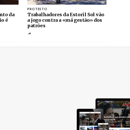
PROTESTO
nto da
Trabalhadores da Estoril Sol vão
io é
a jogo contra a «má gestão» dos
patrões