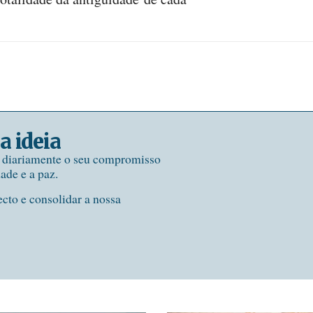
a ideia
e diariamente o seu compromisso
dade e a paz.
ecto e consolidar a nossa