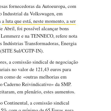
esas fornecedoras da Autoeuropa, com
 Industrial da Volkswagen, em
a
a luta que está, neste momento, a ser
e Abril, foi possível alcançar bons
al Lemmerz e na TENNECO, refere nota
s Indústrias Transformadoras, Energia
l (SITE Sul/CGTP-IN).
ores, a comissão sindical de negociação
riais no valor de 121,43 euros para
im como de «outras melhorias em
no Caderno Reivindicativo» da SMP.
itaram, em plenário, estes aumentos.
 Continental, a comissão sindical
3,5% com o mínimo de 65 Euros para