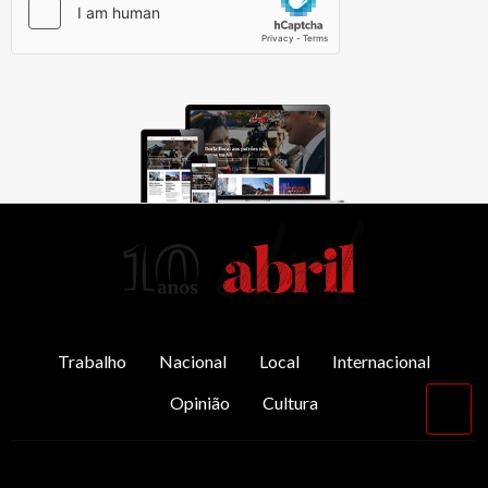
AbrilAbril
Trabalho
Nacional
Local
Internacional
Opinião
Cultura
Vol
par
o
top