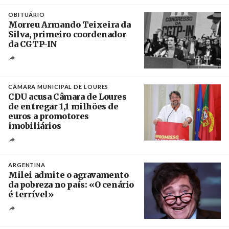
Crédito
OBITUÁRIO
Morreu Armando Teixeira da
Silva, primeiro coordenador
da CGTP-IN
Créditos
/ CGTP-IN
CÂMARA MUNICIPAL DE LOURES
CDU acusa Câmara de Loures
de entregar 1,1 milhões de
euros a promotores
imobiliários
Créditos
Ricardo Leão
ARGENTINA
Milei admite o agravamento
da pobreza no país: «O cenário
é terrível»
Crédito