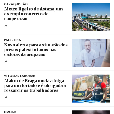
CAZAQUISTÃO
Metro ligeiro de Astana, um
exemplo concreto de
cooperação
Créditos
/ Xinhua
PALESTINA
Novo alerta para a situação dos
presos palestinianos nas
cadeias da ocupação
Créditos
/ European Public Health Association
VITÓRIAS LABORAIS
Makro de Braga muda a folga
para um feriado e é obrigada a
ressarcir os trabalhadores
Crédito
MÚSICA