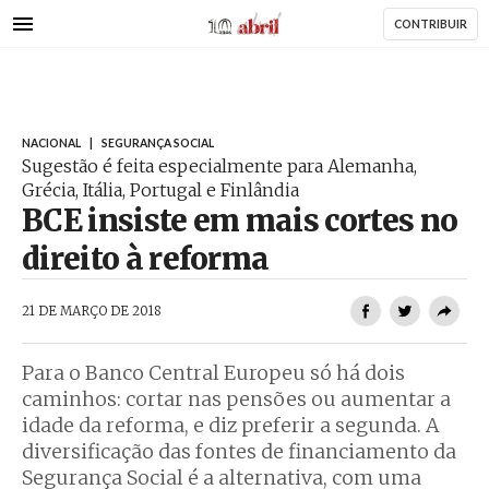
AbrilAbril
Passar
CONTRIBUIR
para
o
conteúdo
principal
NACIONAL
|
SEGURANÇA SOCIAL
Sugestão é feita especialmente para Alemanha,
Grécia, Itália, Portugal e Finlândia
BCE insiste em mais cortes no
direito à reforma
AbrilAbril
21 DE MARÇO DE 2018
Para o Banco Central Europeu só há dois
caminhos: cortar nas pensões ou aumentar a
idade da reforma, e diz preferir a segunda. A
diversificação das fontes de financiamento da
Segurança Social é a alternativa, com uma