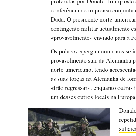
proferidas por Donald Trump esta
conferência de imprensa conjunta
Duda. O presidente norte-america
contingente militar actualmente 
«provavelmente» enviado para a Po
Os polacos «perguntaram-nos se í
provavelmente sair da Alemanha pa
norte-americano, tendo acrescenta
as suas forças na Alemanha de for
«irão regressar», enquanto outras 
um desses outros locais na Europa»
Donald
repeti
suficie