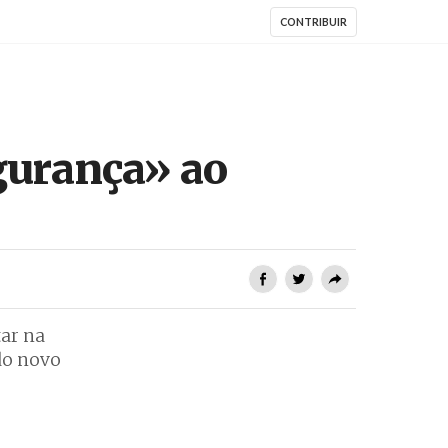
CONTRIBUIR
egurança» ao
tar na
do novo