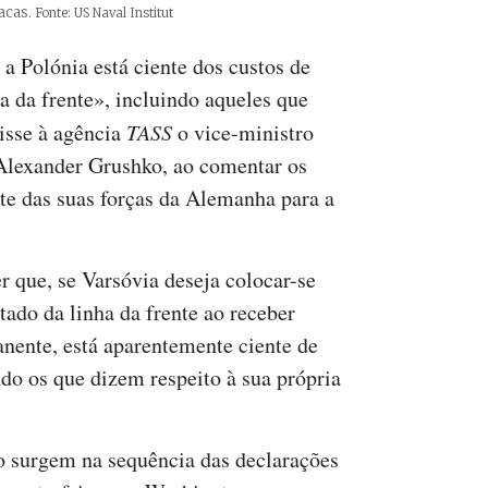
acas.
Créditos
Fonte: US Naval Institut
 a Polónia está ciente dos custos de
ha da frente», incluindo aqueles que
disse à agência
TASS
o vice-ministro
 Alexander Grushko, ao comentar os
rte das suas forças da Alemanha para a
 que, se Varsóvia deseja colocar-se
ado da linha da frente ao receber
anente, está aparentemente ciente de
ndo os que dizem respeito à sua própria
o surgem na sequência das declarações