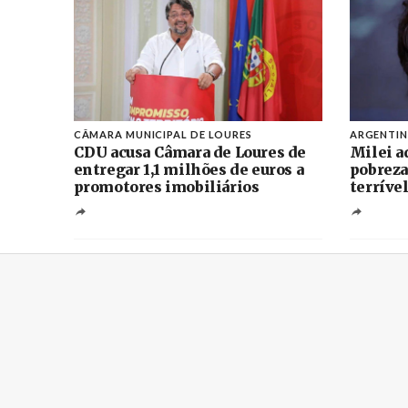
CÂMARA MUNICIPAL DE LOURES
ARGENTI
CDU acusa Câmara de Loures de
Milei a
entregar 1,1 milhões de euros a
pobreza
promotores imobiliários
terríve