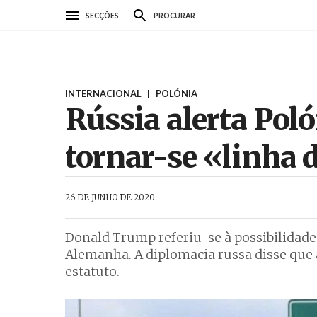
Passar
SECÇÕES
PROCURAR
para
o
conteúdo
principal
INTERNACIONAL
|
POLÓNIA
Rússia alerta Pol
tornar-se «linha 
AbrilAbril
26 DE JUNHO DE 2020
Donald Trump referiu-se à possibilidade
Alemanha. A diplomacia russa disse que 
estatuto.