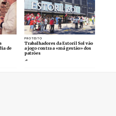
PROTESTO
a
Trabalhadores da Estoril Sol vão
dia de
a jogo contra a «má gestão» dos
patrões