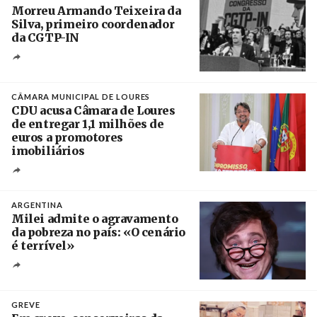
Morreu Armando Teixeira da
Silva, primeiro coordenador
da CGTP-IN
Créditos
/ CGTP-IN
CÂMARA MUNICIPAL DE LOURES
CDU acusa Câmara de Loures
de entregar 1,1 milhões de
euros a promotores
imobiliários
Créditos
Ricardo Leão
ARGENTINA
Milei admite o agravamento
da pobreza no país: «O cenário
é terrível»
Crédito
GREVE