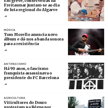
Em greve, conserveiras da
Freitasmar juntam-se ao dia
de luta regional do Algarve
Crédito
MÚSICA
Tom Morello anuncia novo
álbum e dá-nos a banda sonora
para a resistência
Crédito
ANTIFASCISMO
Há 90 anos, o fascismo
franquista assassinava o
presidente do FC Barcelona
Crédito
AGRICULTURA
Viticultores do Douro
protestam na Régua por