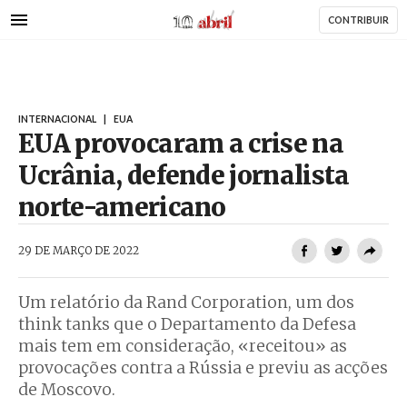
AbrilAbril
Passar
CONTRIBUIR
para
o
conteúdo
principal
INTERNACIONAL
|
EUA
EUA provocaram a crise na
Ucrânia, defende jornalista
norte-americano
AbrilAbril
29 DE MARÇO DE 2022
Um relatório da Rand Corporation, um dos
think tanks que o Departamento da Defesa
mais tem em consideração, «receitou» as
provocações contra a Rússia e previu as acções
de Moscovo.