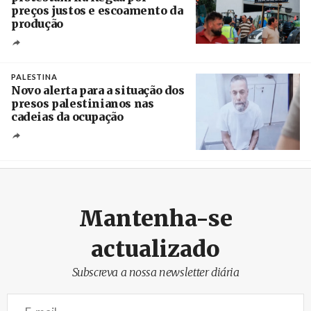
preços justos e escoamento da
produção
Créditos
Pedro Sarmento Costa / Agência Lusa
PALESTINA
Novo alerta para a situação dos
presos palestinianos nas
cadeias da ocupação
Créditos
/ European Public Health Association
Mantenha-se
actualizado
Subscreva a nossa newsletter diária