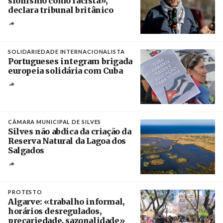
sionismo como racista»,
declara tribunal britânico
Créditos
Rob Browne / The Cradle
SOLIDARIEDADE INTERNACIONALISTA
Portugueses integram brigada
europeia solidária com Cuba
Créditos
Manuel de Almeida / Agência Lusa
CÂMARA MUNICIPAL DE SILVES
Silves não abdica da criação da
Reserva Natural da Lagoa dos
Salgados
Créditos
/ Câmara Municipal de Silves
PROTESTO
Algarve: «trabalho informal,
horários desregulados,
precariedade, sazonalidade»