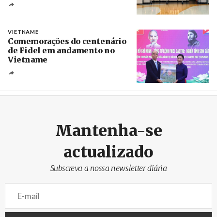
Créditos
/ UBBO
VIETNAME
Comemorações do centenário
de Fidel em andamento no
Vietname
Créditos
/ baochinhphu.vn
Mantenha-se
actualizado
Subscreva a nossa newsletter diária