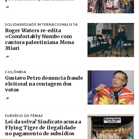
Créditos
/ União dos Sindicatos do Algarve
SOLIDARIEDADE INTERNACIONALISTA
Roger Waters re-edita
«Comfortably Numb» com
cantora palestiniana Mona
Miari
Crédito
COLÔMBIA
Gustavo Petro denuncia fraude
eleitoral na contagem dos
votos
Crédito
SUBSÍDIO DE FÉRIAS
Lei da selva? Sindicato acusa a
Flying Tiger de ilegalidade
no pagamento de subsídios