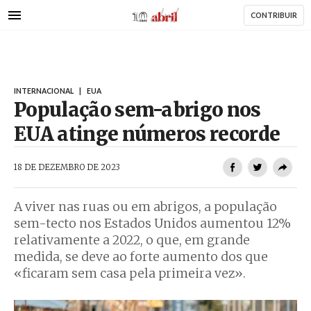
AbrilAbril
Passar
CONTRIBUIR
para
o
conteúdo
principal
INTERNACIONAL
|
EUA
População sem-abrigo nos
EUA atinge números recorde
AbrilAbril
18 DE DEZEMBRO DE 2023
A viver nas ruas ou em abrigos, a população
sem-tecto nos Estados Unidos aumentou 12%
relativamente a 2022, o que, em grande
medida, se deve ao forte aumento dos que
«ficaram sem casa pela primeira vez».