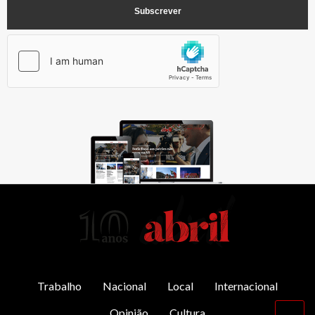
AbrilAbril
Trabalho
Nacional
Local
Internacional
Opinião
Cultura
Vol