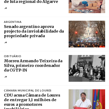
de luta regional do Algarve
Crédito
ARGENTINA
Senado argentino aprova
projecto da inviolabilidade da
propriedade privada
Créditos
Leandro Teysseire / Página 12
OBITUÁRIO
Morreu Armando Teixeira da
Silva, primeiro coordenador
da CGTP-IN
Créditos
/ CGTP-IN
CÂMARA MUNICIPAL DE LOURES
CDU acusa Câmara de Loures
de entregar 1,1 milhões de
euros a promotores
imobiliários