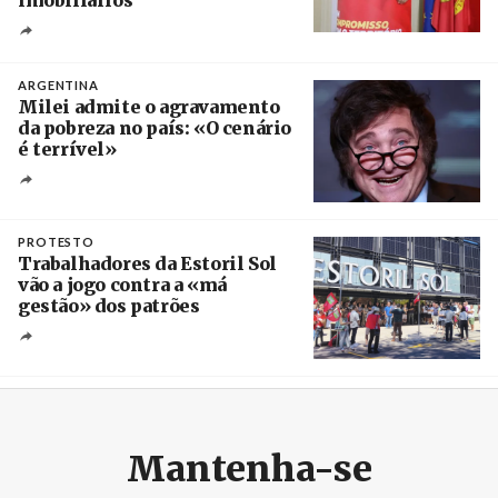
Créditos
Ricardo Leão
ARGENTINA
Milei admite o agravamento
da pobreza no país: «O cenário
é terrível»
Crédito
PROTESTO
Trabalhadores da Estoril Sol
vão a jogo contra a «má
gestão» dos patrões
Créditos
/ SHS
Mantenha-se