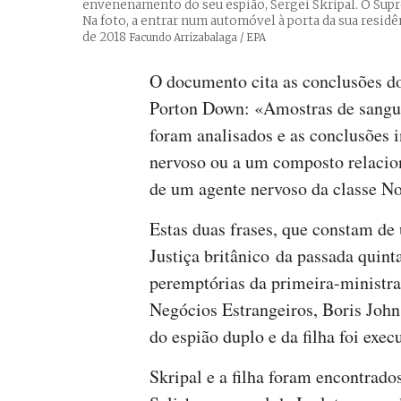
envenenamento do seu espião, Sergei Skripal. O Supr
Na foto, a entrar num automóvel à porta da sua residê
de 2018
Créditos
Facundo Arrizabalaga / EPA
O documento cita as conclusões dos
Porton Down: «Amostras de sangue 
foram analisados e as conclusões 
nervoso ou a um composto relacio
de um agente nervoso da classe N
Estas duas frases, que constam d
Justiça britânico da passada quin
peremptórias da primeira-ministra
Negócios Estrangeiros, Boris Joh
do espião duplo e da filha foi exec
Skripal e a filha foram encontrado