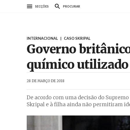
Passar
SECÇÕES
PROCURAR
para
o
conteúdo
principal
INTERNACIONAL
|
CASO SKRIPAL
Governo britânico
químico utilizado
AbrilAbril
28 DE MARÇO DE 2018
De acordo com uma decisão do Supremo Tr
Skripal e à filha ainda não permitiram 