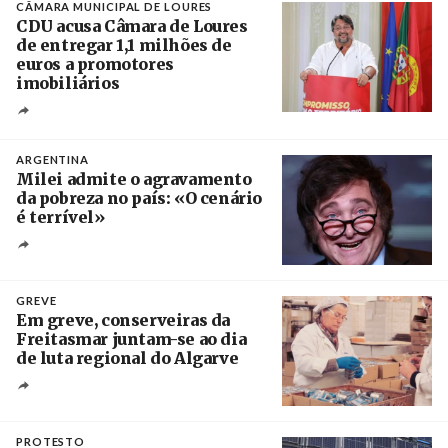
CÂMARA MUNICIPAL DE LOURES
CDU acusa Câmara de Loures
de entregar 1,1 milhões de
euros a promotores
imobiliários
Créditos
Ricardo Leão
ARGENTINA
Milei admite o agravamento
da pobreza no país: «O cenário
é terrível»
Crédito
GREVE
Em greve, conserveiras da
Freitasmar juntam-se ao dia
de luta regional do Algarve
Crédito
PROTESTO