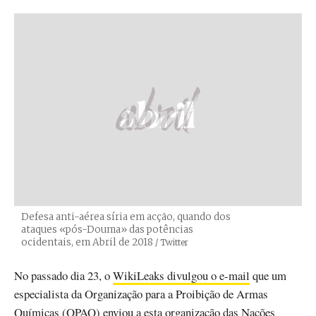
Defesa anti-aérea síria em acção, quando dos
ataques «pós-Douma» das potências
ocidentais, em Abril de 2018
Créditos
/ Twitter
No passado dia 23, o
WikiLeaks divulgou o e-mail
que um
especialista da Organização para a Proibição de Armas
Químicas (OPAQ) enviou a esta organização das Nações