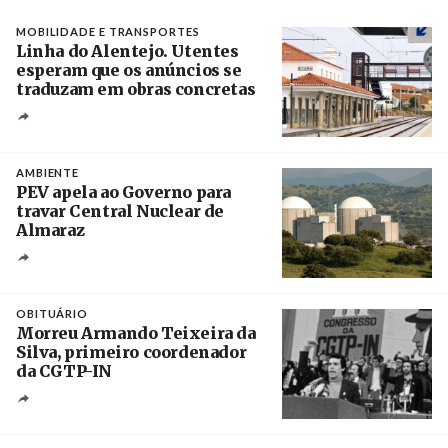
MOBILIDADE E TRANSPORTES
Linha do Alentejo. Utentes
esperam que os anúncios se
traduzam em obras concretas
Créditos
/ IP
AMBIENTE
PEV apela ao Governo para
travar Central Nuclear de
Almaraz
Crédito
OBITUÁRIO
Morreu Armando Teixeira da
Silva, primeiro coordenador
da CGTP-IN
Créditos
/ CGTP-IN