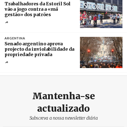
Trabalhadores da Estoril Sol
vão a jogo contra a «má
gestão» dos patrões
Créditos
/ SHS
ARGENTINA
Senado argentino aprova
projecto da inviolabilidade da
propriedade privada
Créditos
Leandro Teysseire / Página 12
Mantenha-se
actualizado
Subscreva a nossa newsletter diária