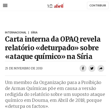
AbrilAbril
Passar
CONTRIBUIR
para
o
conteúdo
principal
INTERNACIONAL
|
SÍRIA
Carta interna da OPAQ revela
relatório «deturpado» sobre
«ataque químico» na Síria
AbrilAbril
25 DE NOVEMBRO DE 2019
Um membro da Organização para a Proibição
de Armas Químicas põe em causa a versão
redigida do relatório sobre um suposto ataque
químico em Douma, em Abril de 2018, porque
«deturpa os factos».