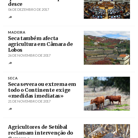
desce
06 DE DEZEMBRO DE 2017
Créditos
Miguel A. Lopes / Agência LUSA
MADEIRA
Seca também afecta
agricultura em Câmara de
Lobos
26 DE NOVEMBRO DE 2017
Créditos
/ viagallica.com
SECA
Seca severa ou extrema em
todo o Continente exige
«medidas imediatas»
21 DE NOVEMBRO DE 2017
Créditos
Nuno Veiga / Agência LUSA
Agricultores de Setúbal
reclamam intervenção do