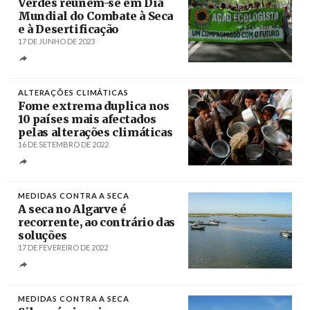
Verdes reúnem-se em Dia
Mundial do Combate à Seca
e à Desertificação
17 DE JUNHO DE 2023
Créditos
/ Agência Lusa
ALTERAÇÕES CLIMÁTICAS
Fome extrema duplica nos
10 países mais afectados
pelas alterações climáticas
16 DE SETEMBRO DE 2022
Créditos
MEDIDAS CONTRA A SECA
A seca no Algarve é
recorrente, ao contrário das
soluções
17 DE FEVEREIRO DE 2022
Créditos
MEDIDAS CONTRA A SECA