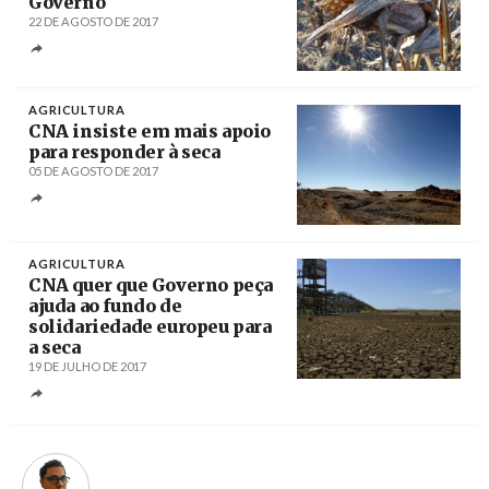
Governo
22 DE AGOSTO DE 2017
Créditos
/ Pixabay
AGRICULTURA
CNA insiste em mais apoio
para responder à seca
05 DE AGOSTO DE 2017
Créditos
Nuno Veiga / Agência Lusa
AGRICULTURA
CNA quer que Governo peça
ajuda ao fundo de
solidariedade europeu para
a seca
19 DE JULHO DE 2017
Créditos
Marcello Casal Jr / Agência Brasil