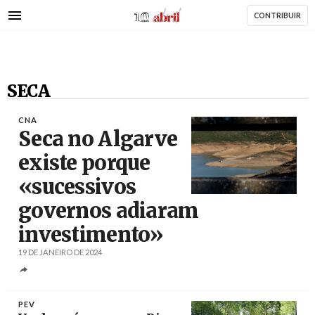
AbrilAbril
Passar
CONTRIBUIR
para
o
conteúdo
principal
SECA
CNA
Seca no Algarve
existe porque
«sucessivos
Créditos
Luís Forra / Agência Lusa
governos adiaram
investimento»
19 DE JANEIRO DE 2024
PEV