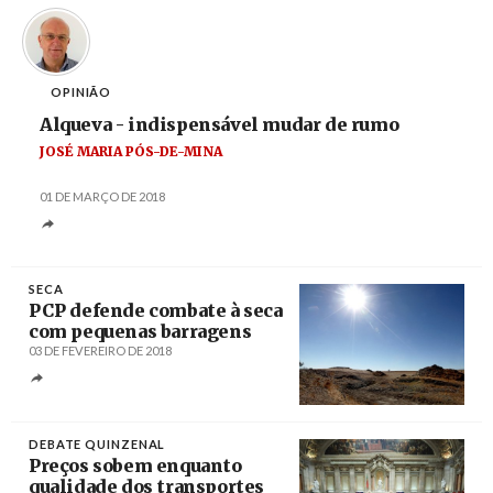
OPINIÃO
Alqueva - indispensável mudar de rumo
JOSÉ MARIA PÓS-DE-MINA
01 DE MARÇO DE 2018
SECA
PCP defende combate à seca
com pequenas barragens
03 DE FEVEREIRO DE 2018
Créditos
Nuno Veiga / Agência Lusa
DEBATE QUINZENAL
Preços sobem enquanto
qualidade dos transportes