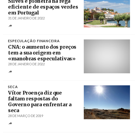
Silves é pioneira na rega
eficiente de espaços verdes
em Portugal
31 DE JANEIRO DE 2022
Créditos
/ TerraRuiva
ESPECULAÇÃO FINANCEIRA
CNA: o aumento dos preços
tem a sua origem em
«manobras especulativas»
28 DE JANEIRO DE 2022
Créditos
SECA
Vítor Proença diz que
faltam respostas do
Governo para enfrentar a
seca
28 DE MARÇO DE 2019
Créditos
Nuno Veiga / Agência Lusa