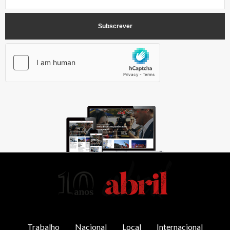
AbrilAbril
Trabalho
Nacional
Local
Internacional