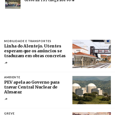
Greve na TST chega aos 90%
MOBILIDADE E TRANSPORTES
Linha do Alentejo. Utentes
esperam que os anúncios se
traduzam em obras concretas
Créditos
/ IP
AMBIENTE
PEV apela ao Governo para
travar Central Nuclear de
Almaraz
Crédito
GREVE