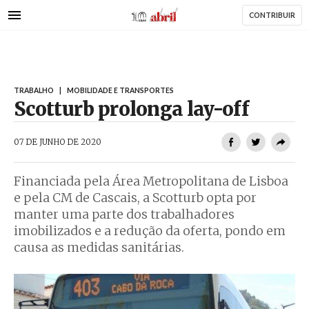
AbrilAbril
Passar
CONTRIBUIR
para
o
conteúdo
principal
TRABALHO
|
MOBILIDADE E TRANSPORTES
Scotturb prolonga lay-off
AbrilAbril
07 DE JUNHO DE 2020
Financiada pela Área Metropolitana de Lisboa
e pela CM de Cascais, a Scotturb opta por
manter uma parte dos trabalhadores
imobilizados e a redução da oferta, pondo em
causa as medidas sanitárias.