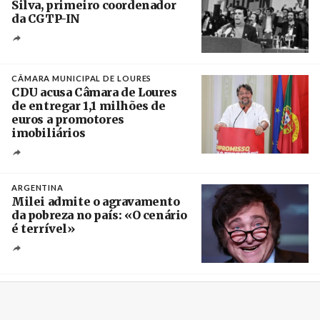
Silva, primeiro coordenador
da CGTP-IN
Créditos
/ CGTP-IN
CÂMARA MUNICIPAL DE LOURES
CDU acusa Câmara de Loures
de entregar 1,1 milhões de
euros a promotores
imobiliários
Créditos
Ricardo Leão
ARGENTINA
Milei admite o agravamento
da pobreza no país: «O cenário
é terrível»
Crédito