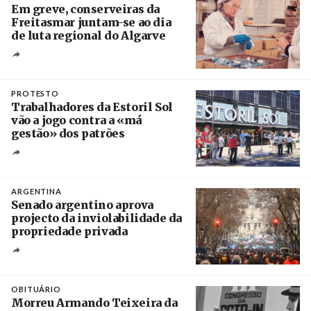
Em greve, conserveiras da
Freitasmar juntam-se ao dia
de luta regional do Algarve
Crédito
PROTESTO
Trabalhadores da Estoril Sol
vão a jogo contra a «má
gestão» dos patrões
Créditos
/ SHS
ARGENTINA
Senado argentino aprova
projecto da inviolabilidade da
propriedade privada
Créditos
Leandro Teysseire / Página 12
OBITUÁRIO
Morreu Armando Teixeira da