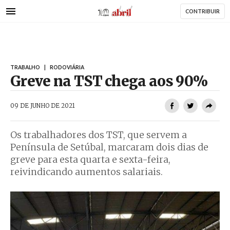
AbrilAbril
Passar
CONTRIBUIR
para
o
conteúdo
principal
TRABALHO
|
RODOVIÁRIA
Greve na TST chega aos 90%
AbrilAbril
09 DE JUNHO DE 2021
Os trabalhadores dos TST, que servem a
Península de Setúbal, marcaram dois dias de
greve para esta quarta e sexta-feira,
reivindicando aumentos salariais.