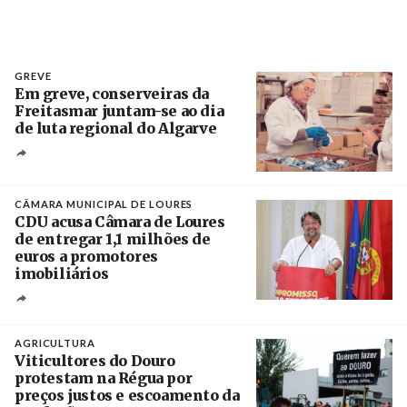
GREVE
Em greve, conserveiras da
Freitasmar juntam-se ao dia
de luta regional do Algarve
Crédito
CÂMARA MUNICIPAL DE LOURES
CDU acusa Câmara de Loures
de entregar 1,1 milhões de
euros a promotores
imobiliários
Créditos
Ricardo Leão
AGRICULTURA
Viticultores do Douro
protestam na Régua por
preços justos e escoamento da