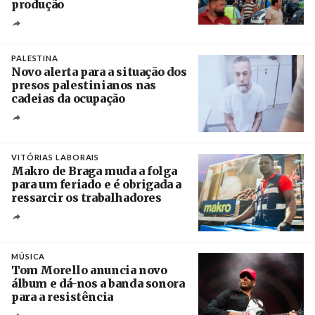
produção
Créditos
Pedro Sarmento Costa / Agência Lusa
PALESTINA
Novo alerta para a situação dos
presos palestinianos nas
cadeias da ocupação
Créditos
/ European Public Health Association
VITÓRIAS LABORAIS
Makro de Braga muda a folga
para um feriado e é obrigada a
ressarcir os trabalhadores
Crédito
MÚSICA
Tom Morello anuncia novo
álbum e dá-nos a banda sonora
para a resistência