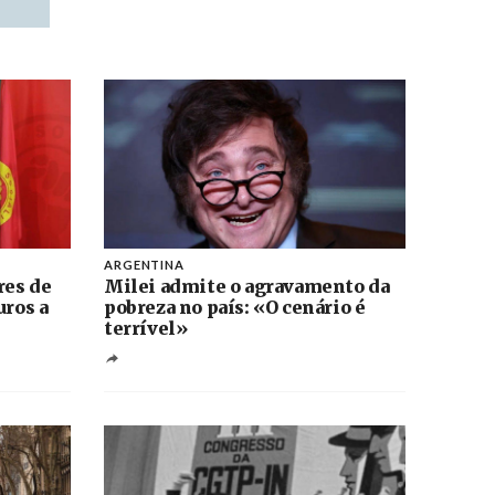
ARGENTINA
res de
Milei admite o agravamento da
uros a
pobreza no país: «O cenário é
terrível»