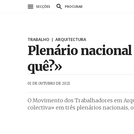
Passar
SECÇÕES
PROCURAR
para
o
conteúdo
principal
TRABALHO
|
ARQUITECTURA
Plenário nacional
quê?»
AbrilAbril
01 DE OUTUBRO DE 2021
O Movimento dos Trabalhadores em Arqui
colectiva» em três plenários nacionais, 