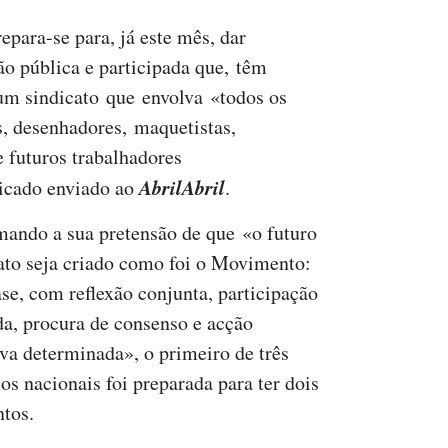
para-se para, já este mês, dar
o pública e participada que, têm
 um sindicato que envolva «todos os
as, desenhadores, maquetistas,
e futuros trabalhadores
AbrilAbril
icado enviado ao
.
mando a sua pretensão de que «o futuro
ato seja criado como foi o Movimento:
ase, com reflexão conjunta, participação
da, procura de consenso e acção
iva determinada», o primeiro de três
os nacionais foi preparada para ter dois
tos.