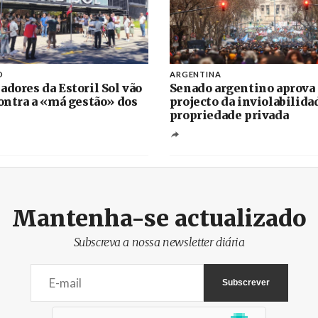
O
ARGENTINA
adores da Estoril Sol vão
Senado argentino aprova
contra a «má gestão» dos
projecto da inviolabilida
propriedade privada
Mantenha-se actualizado
Subscreva a nossa newsletter diária