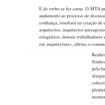
E do verbo se fez carne. O MTA pre
andamento ao processo de discussã
confiança, resultará na criação de
arquitectos, arquitectos paisagist
estagiários, demais trabalhadores 
em arquitectura», afirma o comun
Reafir
Sindic
pela b
alarga
colect
plenári
momen