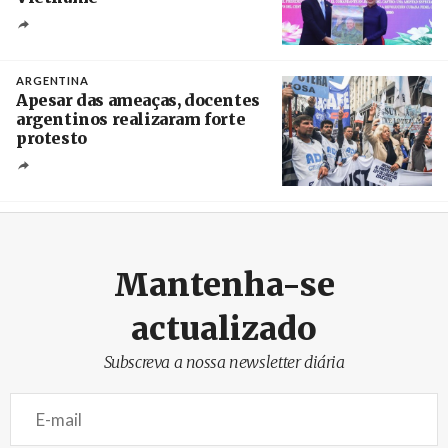
Créditos
/ baochinhphu.vn
ARGENTINA
Apesar das ameaças, docentes
argentinos realizaram forte
protesto
Créditos
Catriel Gallucci Bordoni / Página 12
Mantenha-se
actualizado
Subscreva a nossa newsletter diária