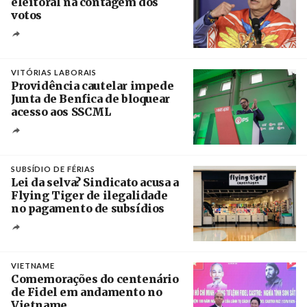
eleitoral na contagem dos
votos
Crédito
VITÓRIAS LABORAIS
Providência cautelar impede
Junta de Benfica de bloquear
acesso aos SSCML
Créditos
/ PS Benfica, Carnide e São Domingos de
Benfica
SUBSÍDIO DE FÉRIAS
Lei da selva? Sindicato acusa a
Flying Tiger de ilegalidade
no pagamento de subsídios
Créditos
/ UBBO
VIETNAME
Comemorações do centenário
de Fidel em andamento no
Vietname