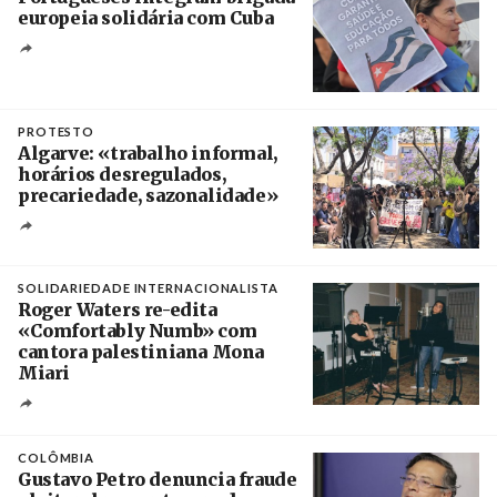
europeia solidária com Cuba
Créditos
Manuel de Almeida / Agência Lusa
PROTESTO
Algarve: «trabalho informal,
horários desregulados,
precariedade, sazonalidade»
Créditos
/ União dos Sindicatos do Algarve
SOLIDARIEDADE INTERNACIONALISTA
Roger Waters re-edita
«Comfortably Numb» com
cantora palestiniana Mona
Miari
Crédito
COLÔMBIA
Gustavo Petro denuncia fraude