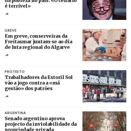
da pobreza no país: «O cenário
é terrível»
Crédito
GREVE
Em greve, conserveiras da
Freitasmar juntam-se ao dia
de luta regional do Algarve
Crédito
PROTESTO
Trabalhadores da Estoril Sol
vão a jogo contra a «má
gestão» dos patrões
Créditos
/ SHS
ARGENTINA
Senado argentino aprova
projecto da inviolabilidade da
propriedade privada