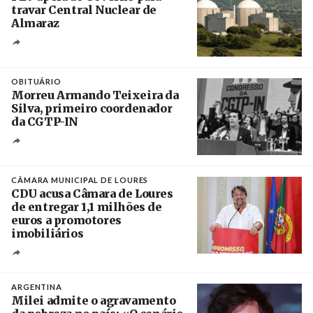
travar Central Nuclear de
Almaraz
Crédito
OBITUÁRIO
Morreu Armando Teixeira da
Silva, primeiro coordenador
da CGTP-IN
Créditos
/ CGTP-IN
CÂMARA MUNICIPAL DE LOURES
CDU acusa Câmara de Loures
de entregar 1,1 milhões de
euros a promotores
imobiliários
Créditos
Ricardo Leão
ARGENTINA
Milei admite o agravamento