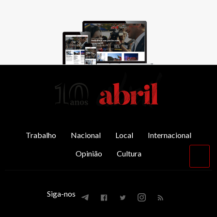
AbrilAbril
Trabalho
Nacional
Local
Internacional
Opinião
Cultura
Vol
par
o
top
Siga-nos