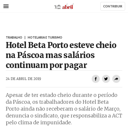
AbrilAbril
Passar
CONTRIBUIR
para
o
conteúdo
principal
TRABALHO
|
HOTELARIA E TURISMO
Hotel Beta Porto esteve cheio
na Páscoa mas salários
continuam por pagar
AbrilAbril
24 DE ABRIL DE 2019
Apesar de ter estado cheio durante o período
da Páscoa, os trabalhadores do Hotel Beta
Porto ainda não receberam o salário de Março,
denuncia o sindicato, que responsabiliza a ACT
pelo clima de impunidade.