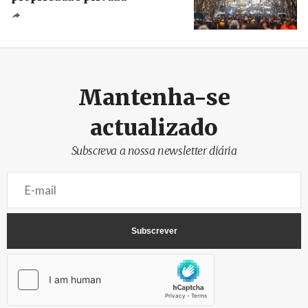
Créditos
Leandro Teysseire / Página 12
Mantenha-se
actualizado
Subscreva a nossa newsletter diária