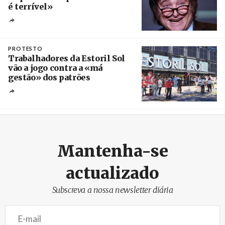
é terrível»
Crédito
PROTESTO
Trabalhadores da Estoril Sol
vão a jogo contra a «má
gestão» dos patrões
Créditos
/ SHS
Mantenha-se
actualizado
Subscreva a nossa newsletter diária