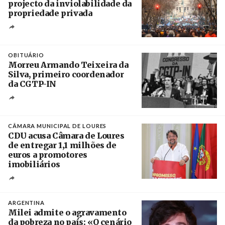
projecto da inviolabilidade da
propriedade privada
Créditos
Leandro Teysseire / Página 12
OBITUÁRIO
Morreu Armando Teixeira da
Silva, primeiro coordenador
da CGTP-IN
Créditos
/ CGTP-IN
CÂMARA MUNICIPAL DE LOURES
CDU acusa Câmara de Loures
de entregar 1,1 milhões de
euros a promotores
imobiliários
Créditos
Ricardo Leão
ARGENTINA
Milei admite o agravamento
da pobreza no país: «O cenário