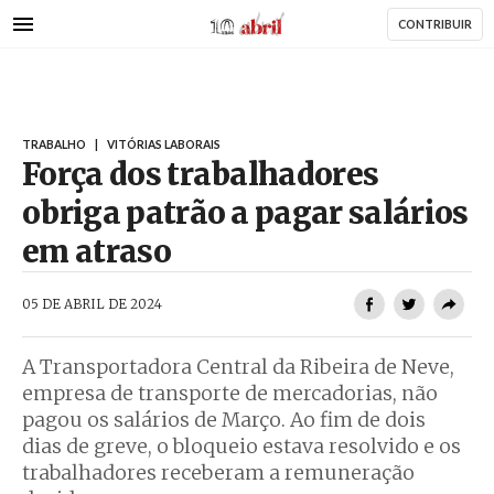
AbrilAbril
Passar
CONTRIBUIR
para
o
conteúdo
principal
TRABALHO
|
VITÓRIAS LABORAIS
Força dos trabalhadores
obriga patrão a pagar salários
em atraso
AbrilAbril
05 DE ABRIL DE 2024
A Transportadora Central da Ribeira de Neve,
empresa de transporte de mercadorias, não
pagou os salários de Março. Ao fim de dois
dias de greve, o bloqueio estava resolvido e os
trabalhadores receberam a remuneração