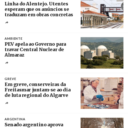
Linha do Alentejo. Utentes
esperam que os anúncios se
traduzam em obras concretas
Créditos
/ IP
AMBIENTE
PEV apela ao Governo para
travar Central Nuclear de
Almaraz
Crédito
GREVE
Em greve, conserveiras da
Freitasmar juntam-se ao dia
de luta regional do Algarve
Crédito
ARGENTINA
Senado argentino aprova