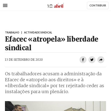
AbrilAbril
Passar
CONTRIBUIR
para
o
conteúdo
principal
TRABALHO
|
ACTIVIDADE SINDICAL
Efacec «atropela» liberdade
sindical
AbrilAbril
13 DE SETEMBRO DE 2020
Os trabalhadores acusam a administração da
Efacec de «atropelo aos direitos» e à
«liberdade sindical» por ter rejeitado ceder as
instalações para um plenário.