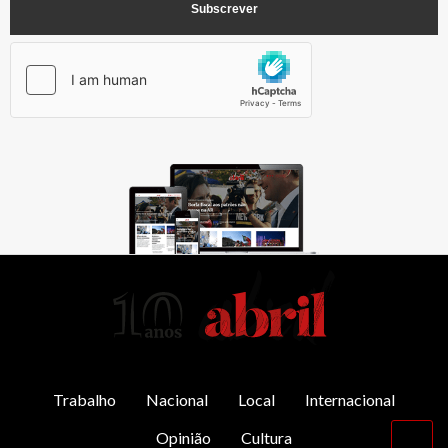
AbrilAbril
Trabalho
Nacional
Local
Internacional
Opinião
Cultura
Vol