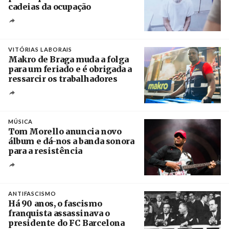
cadeias da ocupação
Créditos
/ European Public Health Association
VITÓRIAS LABORAIS
Makro de Braga muda a folga
para um feriado e é obrigada a
ressarcir os trabalhadores
Crédito
MÚSICA
Tom Morello anuncia novo
álbum e dá-nos a banda sonora
para a resistência
Crédito
ANTIFASCISMO
Há 90 anos, o fascismo
franquista assassinava o
presidente do FC Barcelona