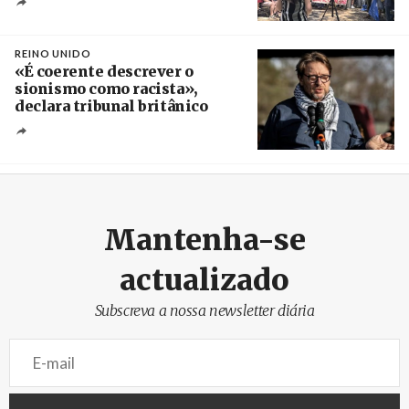
Créditos
/ União dos Sindicatos do Algarve
REINO UNIDO
«É coerente descrever o
sionismo como racista»,
declara tribunal britânico
Créditos
Rob Browne / The Cradle
Mantenha-se
actualizado
Subscreva a nossa newsletter diária