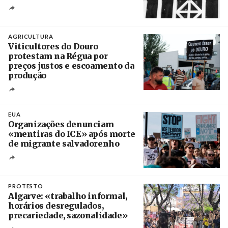
Crédito
AGRICULTURA
Viticultores do Douro
protestam na Régua por
preços justos e escoamento da
produção
Créditos
Pedro Sarmento Costa / Agência Lusa
EUA
Organizações denunciam
«mentiras do ICE» após morte
de migrante salvadorenho
Créditos
/ TeleSur
PROTESTO
Algarve: «trabalho informal,
horários desregulados,
precariedade, sazonalidade»