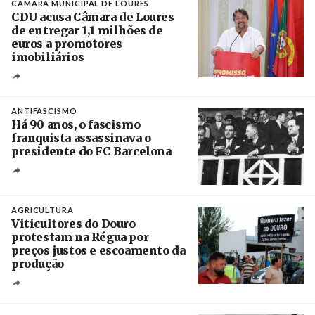
CÂMARA MUNICIPAL DE LOURES
CDU acusa Câmara de Loures
de entregar 1,1 milhões de
euros a promotores
imobiliários
Créditos
Ricardo Leão
ANTIFASCISMO
Há 90 anos, o fascismo
franquista assassinava o
presidente do FC Barcelona
Crédito
AGRICULTURA
Viticultores do Douro
protestam na Régua por
preços justos e escoamento da
produção
Créditos
Pedro Sarmento Costa / Agência Lusa