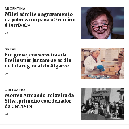
ARGENTINA
Milei admite o agravamento
da pobreza no país: «O cenário
é terrível»
Crédito
GREVE
Em greve, conserveiras da
Freitasmar juntam-se ao dia
de luta regional do Algarve
Crédito
OBITUÁRIO
Morreu Armando Teixeira da
Silva, primeiro coordenador
da CGTP-IN
Créditos
/ CGTP-IN