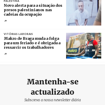
PALESTINA
Novo alerta para a situação dos
presos palestinianos nas
cadeias da ocupação
Créditos
/ European Public Health Association
VITÓRIAS LABORAIS
Makro de Braga muda a folga
para um feriado e é obrigada a
ressarcir os trabalhadores
Crédito
Mantenha-se
actualizado
Subscreva a nossa newsletter diária