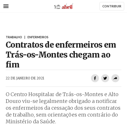
AbrilAbril
Passar
CONTRIBUIR
para
o
conteúdo
principal
TRABALHO
|
ENFERMEIROS
Contratos de enfermeiros em
Trás-os-Montes chegam ao
fim
AbrilAbril
22 DE JANEIRO DE 2021
O Centro Hospitalar de Trás-os-Montes e Alto
Douro viu-se legalmente obrigado a notificar
os enfermeiros da cessação dos seus contratos
de trabalho, sem orientações em contrário do
Ministério da Saúde.