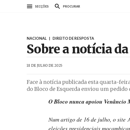
Passar
SECÇÕES
PROCURAR
para
o
conteúdo
principal
NACIONAL
|
DIREITO DE RESPOSTA
Sobre a notícia d
AbrilAbril
18 DE JULHO DE 2025
Face à notícia publicada esta quarta-feir
do Bloco de Esquerda enviou um pedido de
O Bloco nunca apoiou Venâncio M
Num artigo de 16 de julho, o site 
eleições presidenciais moçambica