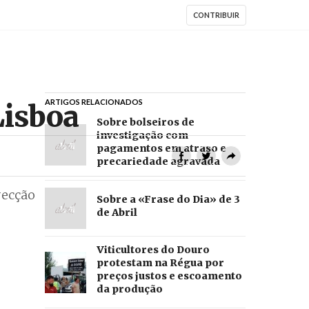
CONTRIBUIR
ARTIGOS RELACIONADOS
Lisboa
Sobre bolseiros de
investigação com
pagamentos em atraso e
precariedade agravada
recção
Sobre a «Frase do Dia» de 3
de Abril
Viticultores do Douro
protestam na Régua por
preços justos e escoamento
da produção