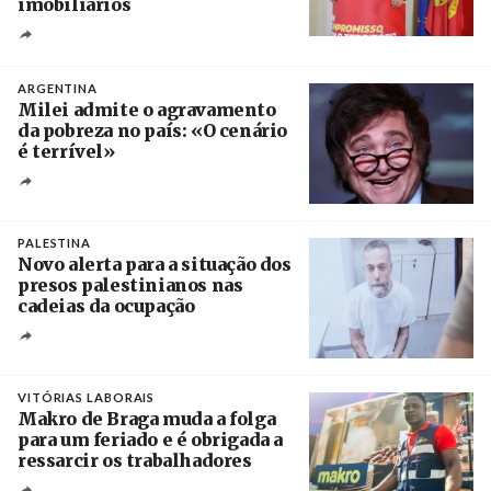
imobiliários
Créditos
Ricardo Leão
ARGENTINA
Milei admite o agravamento
da pobreza no país: «O cenário
é terrível»
Crédito
PALESTINA
Novo alerta para a situação dos
presos palestinianos nas
cadeias da ocupação
Créditos
/ European Public Health Association
VITÓRIAS LABORAIS
Makro de Braga muda a folga
para um feriado e é obrigada a
ressarcir os trabalhadores