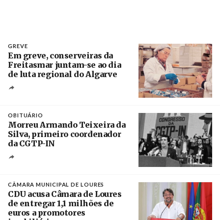
GREVE
Em greve, conserveiras da
Freitasmar juntam-se ao dia
de luta regional do Algarve
Crédito
OBITUÁRIO
Morreu Armando Teixeira da
Silva, primeiro coordenador
da CGTP-IN
Créditos
/ CGTP-IN
CÂMARA MUNICIPAL DE LOURES
CDU acusa Câmara de Loures
de entregar 1,1 milhões de
euros a promotores