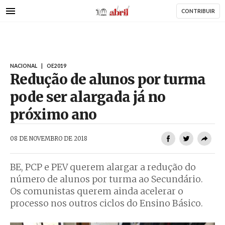
AbrilAbril
Passar
CONTRIBUIR
para
o
conteúdo
principal
NACIONAL
|
OE2019
Redução de alunos por turma
pode ser alargada já no
próximo ano
AbrilAbril
08 DE NOVEMBRO DE 2018
BE, PCP e PEV querem alargar a redução do
número de alunos por turma ao Secundário.
Os comunistas querem ainda acelerar o
processo nos outros ciclos do Ensino Básico.