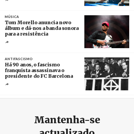
Crédito
MÚSICA
Tom Morello anuncia novo
álbum e dá-nos a banda sonora
para a resistência
Crédito
ANTIFASCISMO
Há 90 anos, o fascismo
franquista assassinava o
presidente do FC Barcelona
Crédito
Mantenha-se
actualizado