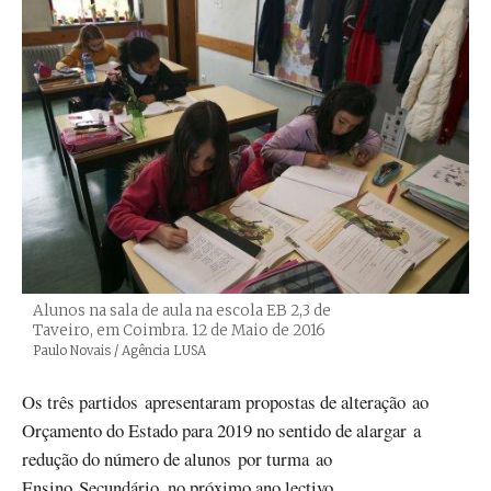
Alunos na sala de aula na escola EB 2,3 de
Taveiro, em Coimbra. 12 de Maio de 2016
Créditos
Paulo Novais / Agência LUSA
Os três partidos apresentaram propostas de alteração ao
Orçamento do Estado para 2019 no sentido de alargar a
redução do número de alunos por turma ao
Ensino Secundário, no próximo ano lectivo.