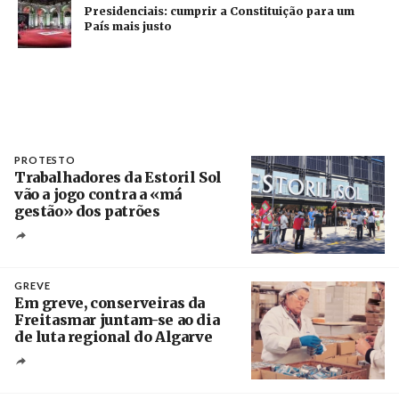
Presidenciais: cumprir a Constituição para um
País mais justo
PROTESTO
Trabalhadores da Estoril Sol
vão a jogo contra a «má
gestão» dos patrões
Créditos
/ SHS
GREVE
Em greve, conserveiras da
Freitasmar juntam-se ao dia
de luta regional do Algarve
Crédito