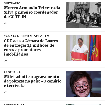
OBITUÁRIO
Morreu Armando Teixeira da
Silva, primeiro coordenador
da CGTP-IN
Créditos
/ CGTP-IN
CÂMARA MUNICIPAL DE LOURES
CDU acusa Câmara de Loures
de entregar 1,1 milhões de
euros a promotores
imobiliários
Créditos
Ricardo Leão
ARGENTINA
Milei admite o agravamento
da pobreza no país: «O cenário
é terrível»
Crédito