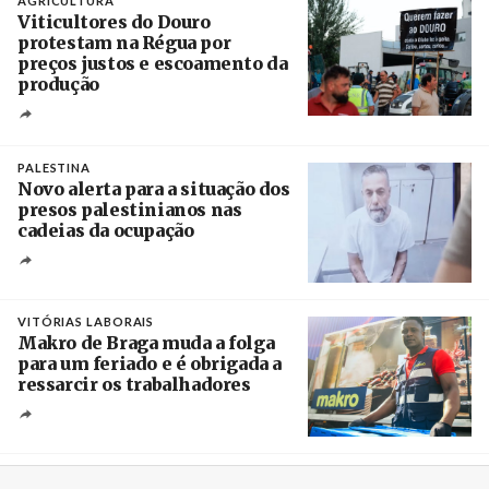
AGRICULTURA
Viticultores do Douro
protestam na Régua por
preços justos e escoamento da
produção
Créditos
Pedro Sarmento Costa / Agência Lusa
PALESTINA
Novo alerta para a situação dos
presos palestinianos nas
cadeias da ocupação
Créditos
/ European Public Health Association
VITÓRIAS LABORAIS
Makro de Braga muda a folga
para um feriado e é obrigada a
ressarcir os trabalhadores
Crédito