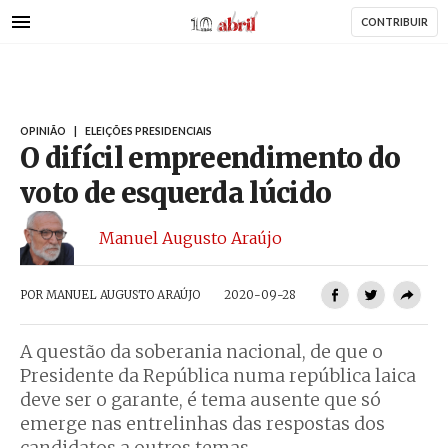
AbrilAbril
Passar
CONTRIBUIR
para
o
conteúdo
principal
OPINIÃO
|
ELEIÇÕES PRESIDENCIAIS
O difícil empreendimento do
voto de esquerda lúcido
Manuel Augusto Araújo
POR
MANUEL AUGUSTO ARAÚJO
2020-09-28
A questão da soberania nacional, de que o
Presidente da República numa república laica
deve ser o garante, é tema ausente que só
emerge nas entrelinhas das respostas dos