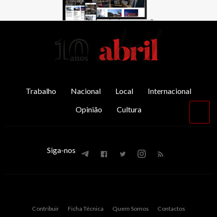
AbrilAbril
Trabalho
Nacional
Local
Internacional
Opinião
Cultura
Vol
par
o
top
Siga-nos
Contribuir
Ficha Técnica
Quem Somos
Contactos