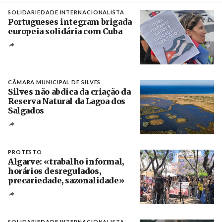
SOLIDARIEDADE INTERNACIONALISTA
Portugueses integram brigada
europeia solidária com Cuba
Créditos
Manuel de Almeida / Agência Lusa
CÂMARA MUNICIPAL DE SILVES
Silves não abdica da criação da
Reserva Natural da Lagoa dos
Salgados
Créditos
/ Câmara Municipal de Silves
PROTESTO
Algarve: «trabalho informal,
horários desregulados,
precariedade, sazonalidade»
Créditos
/ União dos Sindicatos do Algarve
SOLIDARIEDADE INTERNACIONALISTA