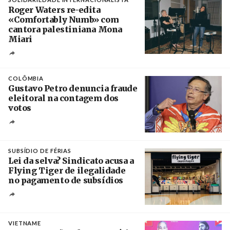
Roger Waters re-edita
«Comfortably Numb» com
cantora palestiniana Mona
Miari
Crédito
COLÔMBIA
Gustavo Petro denuncia fraude
eleitoral na contagem dos
votos
Crédito
SUBSÍDIO DE FÉRIAS
Lei da selva? Sindicato acusa a
Flying Tiger de ilegalidade
no pagamento de subsídios
Créditos
/ UBBO
VIETNAME