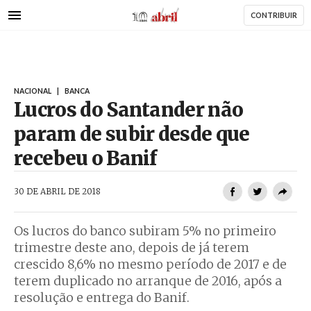
AbrilAbril
Passar
CONTRIBUIR
para
o
conteúdo
principal
NACIONAL
|
BANCA
Lucros do Santander não
param de subir desde que
recebeu o Banif
AbrilAbril
30 DE ABRIL DE 2018
Os lucros do banco subiram 5% no primeiro
trimestre deste ano, depois de já terem
crescido 8,6% no mesmo período de 2017 e de
terem duplicado no arranque de 2016, após a
resolução e entrega do Banif.