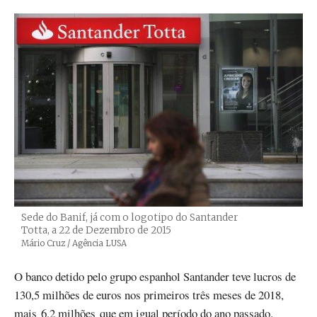
Sede do Banif, já com o logotipo do Santander
Totta, a 22 de Dezembro de 2015
Créditos
Mário Cruz / Agência LUSA
O banco detido pelo grupo espanhol Santander teve lucros de
130,5 milhões de euros nos primeiros três meses de 2018,
mais 6,2 milhões que em igual período do ano passado.