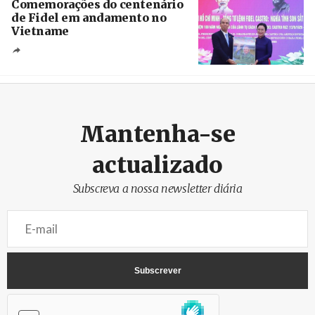
Comemorações do centenário
de Fidel em andamento no
Vietname
Créditos
/ baochinhphu.vn
Mantenha-se
actualizado
Subscreva a nossa newsletter diária