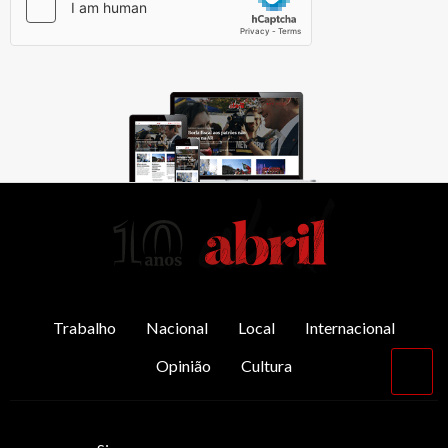
AbrilAbril
Trabalho
Nacional
Local
Internacional
Opinião
Cultura
Vol
par
o
top