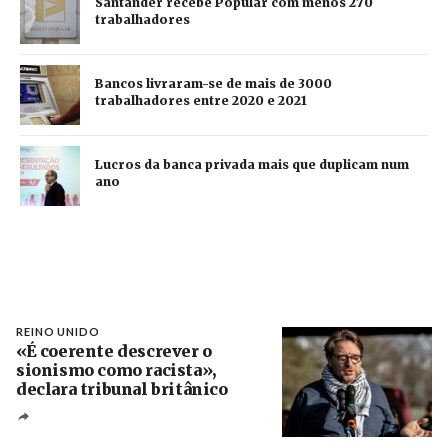
Santander recebe Popular com menos 270
trabalhadores
Bancos livraram-se de mais de 3000
trabalhadores entre 2020 e 2021
Lucros da banca privada mais que duplicam num
ano
REINO UNIDO
«É coerente descrever o
sionismo como racista»,
declara tribunal britânico
Créditos
Rob Browne / The Cradle