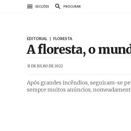
Passar
SECÇÕES
PROCURAR
para
o
conteúdo
principal
EDITORIAL
|
FLORESTA
A floresta, o mund
AbrilAbril
31 DE JULHO DE 2022
Após grandes incêndios, seguiram-se pe
sempre muitos anúncios, nomeadamente em