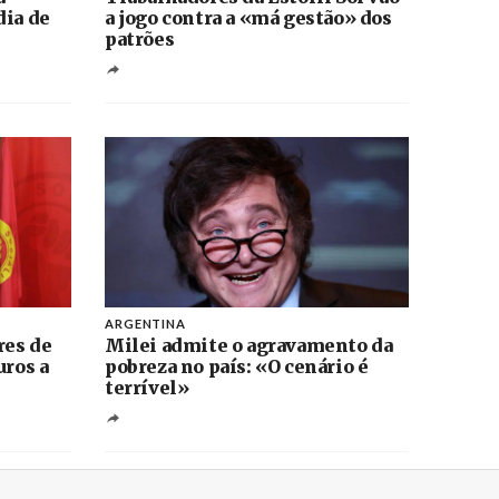
dia de
a jogo contra a «má gestão» dos
patrões
ARGENTINA
res de
Milei admite o agravamento da
uros a
pobreza no país: «O cenário é
terrível»