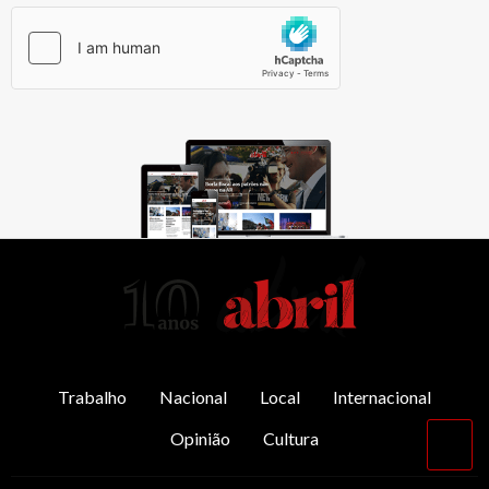
AbrilAbril
Trabalho
Nacional
Local
Internacional
Opinião
Cultura
Vol
par
o