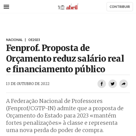
AbrilAbril
Passar
CONTRIBUIR
para
o
conteúdo
principal
NACIONAL
|
OE2023
Fenprof. Proposta de
Orçamento reduz salário real
e financiamento público
AbrilAbril
13 DE OUTUBRO DE 2022
A Federação Nacional de Professores
(Fenprof/CGTP-IN) admite que a proposta de
Orçamento do Estado para 2023 «mantém
fortes penalizações» à classe e representa
uma nova perda do poder de compra.