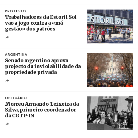
Crédito
PROTESTO
Trabalhadores da Estoril Sol
vão a jogo contra a «má
gestão» dos patrões
Créditos
/ SHS
ARGENTINA
Senado argentino aprova
projecto da inviolabilidade da
propriedade privada
Créditos
Leandro Teysseire / Página 12
OBITUÁRIO
Morreu Armando Teixeira da
Silva, primeiro coordenador
da CGTP-IN
Créditos
/ CGTP-IN