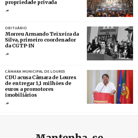
propriedade privada
Créditos
Leandro Teysseire / Página 12
OBITUÁRIO
Morreu Armando Teixeira da
Silva, primeiro coordenador
da CGTP-IN
Créditos
/ CGTP-IN
CÂMARA MUNICIPAL DE LOURES
CDU acusa Câmara de Loures
de entregar 1,1 milhões de
euros a promotores
imobiliários
Créditos
Ricardo Leão
Mantenha-se