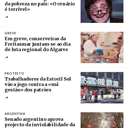
da pobreza no país: «O cenário
é terrível»
Crédito
GREVE
Em greve, conserveiras da
Freitasmar juntam-se ao dia
de luta regional do Algarve
Crédito
PROTESTO
Trabalhadores da Estoril Sol
vão a jogo contra a «má
gestão» dos patrões
Créditos
/ SHS
ARGENTINA
Senado argentino aprova
projecto da inviolabilidade da