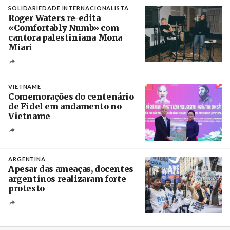
SOLIDARIEDADE INTERNACIONALISTA
Roger Waters re-edita
«Comfortably Numb» com
cantora palestiniana Mona
Miari
Crédito
VIETNAME
Comemorações do centenário
de Fidel em andamento no
Vietname
Créditos
/ baochinhphu.vn
ARGENTINA
Apesar das ameaças, docentes
argentinos realizaram forte
protesto
Créditos
Catriel Gallucci Bordoni / Página 12