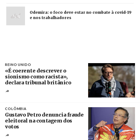
Odemira: o foco deve estar no combate à covid-19
e nos trabalhadores
REINO UNIDO
«É coerente descrever o
sionismo como racista»,
declara tribunal britânico
Créditos
Rob Browne / The Cradle
COLÔMBIA
Gustavo Petro denuncia fraude
eleitoral na contagem dos
votos