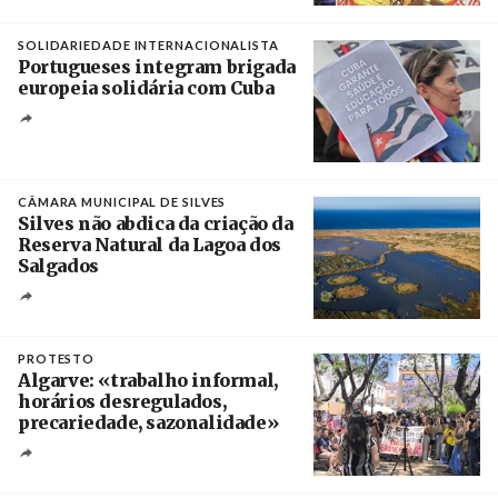
Crédito
SOLIDARIEDADE INTERNACIONALISTA
Portugueses integram brigada
europeia solidária com Cuba
Créditos
Manuel de Almeida / Agência Lusa
CÂMARA MUNICIPAL DE SILVES
Silves não abdica da criação da
Reserva Natural da Lagoa dos
Salgados
Créditos
/ Câmara Municipal de Silves
PROTESTO
Algarve: «trabalho informal,
horários desregulados,
precariedade, sazonalidade»
Créditos
/ União dos Sindicatos do Algarve