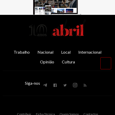
AbrilAbril
Trabalho
Nacional
Local
Internacional
Opinião
Cultura
Vol
par
o
top
Siga-nos
Contribuir
Ficha Técnica
Quem Somos
Contactos