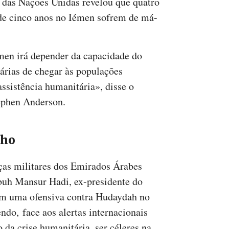
das Nações Unidas revelou que quatro
de cinco anos no Iémen sofrem de má-
men irá depender da capacidade do
árias de chegar às populações
ssistência humanitária», disse o
ephen Anderson.
nho
rças militares dos Emirados Árabes
buh Mansur Hadi, ex-presidente do
am uma ofensiva contra Hudaydah no
do, face aos alertas internacionais
da crise humanitária, ser céleres na