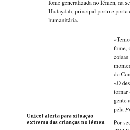
fome generalizada no Iémen, na se
Hudaydah, principal porto e porta 
humanitária.
«Temos
fome, o
coisas
moment
do Con
«O des
tornar
gente a
pela
P
Unicef alerta para situação
Por se
extrema das crianças no Iémen