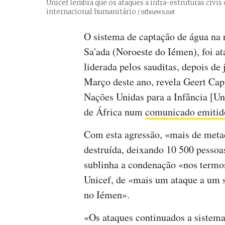
Unicef lembra que os ataques a infra-estruturas civi
internacional humanitário
Créditos
/ nthnews.net
O sistema de captação de água na 
Sa'ada (Noroeste do Iémen), foi a
liderada pelos sauditas, depois de
Março deste ano, revela Geert Cap
Nações Unidas para a Infância [Un
de África num
comunicado emitido
Com esta agressão, «mais de metad
destruída, deixando 10 500 pessoas
sublinha a condenação «nos termo
Unicef, de «mais um ataque a um s
no Iémen».
«Os ataques continuados a sistema