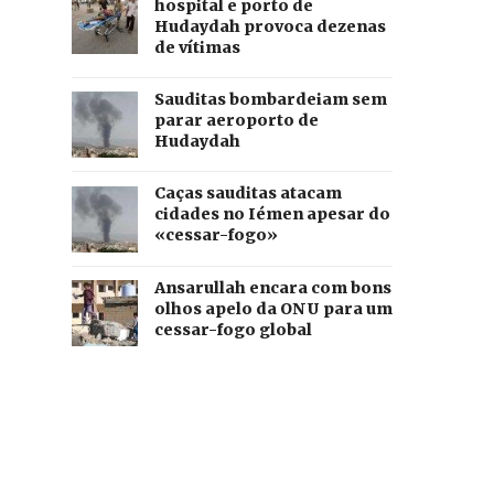
hospital e porto de
Hudaydah provoca dezenas
de vítimas
Sauditas bombardeiam sem
parar aeroporto de
Hudaydah
Caças sauditas atacam
cidades no Iémen apesar do
«cessar-fogo»
Ansarullah encara com bons
olhos apelo da ONU para um
cessar-fogo global