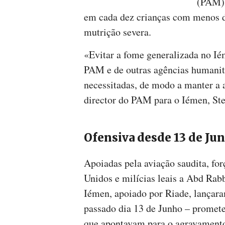
(PAM) 
em cada dez crianças com menos 
mutrição severa.
«Evitar a fome generalizada no Ié
PAM e de outras agências humanit
necessitadas, de modo a manter a a
director do PAM para o Iémen, St
Ofensiva desde 13 de Ju
Apoiadas pela aviação saudita, fo
Unidos e milícias leais a Abd Rab
Iémen, apoiado por Riade, lançar
passado dia 13 de Junho – prometen
que apontavam para o agravamento 