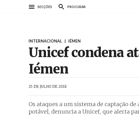
Passar
SECÇÕES
PROCURAR
para
o
conteúdo
principal
INTERNACIONAL
|
IÉMEN
Unicef condena at
Iémen
AbrilAbril
25 DE JULHO DE 2018
Os ataques a um sistema de captação de 
potável, denuncia a Unicef, que alerta pa