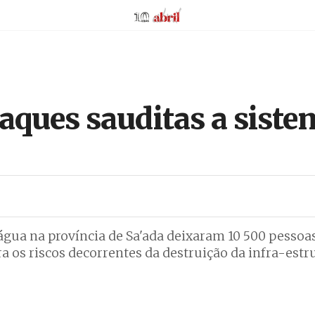
AbrilAbril
aques sauditas a siste
água na província de Sa'ada deixaram 10 500 pesso
ra os riscos decorrentes da destruição da infra-estr