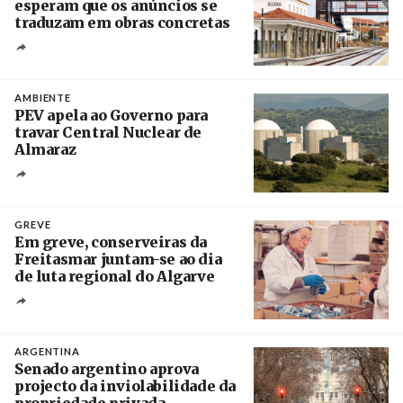
esperam que os anúncios se
traduzam em obras concretas
Créditos
/ IP
AMBIENTE
PEV apela ao Governo para
travar Central Nuclear de
Almaraz
Crédito
GREVE
Em greve, conserveiras da
Freitasmar juntam-se ao dia
de luta regional do Algarve
Crédito
ARGENTINA
Senado argentino aprova
projecto da inviolabilidade da