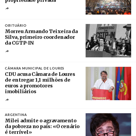
propriedade privada
Créditos
Leandro Teysseire / Página 12
OBITUÁRIO
Morreu Armando Teixeira da
Silva, primeiro coordenador
da CGTP-IN
Créditos
/ CGTP-IN
CÂMARA MUNICIPAL DE LOURES
CDU acusa Câmara de Loures
de entregar 1,1 milhões de
euros a promotores
imobiliários
Créditos
Ricardo Leão
ARGENTINA
Milei admite o agravamento
da pobreza no país: «O cenário
é terrível»