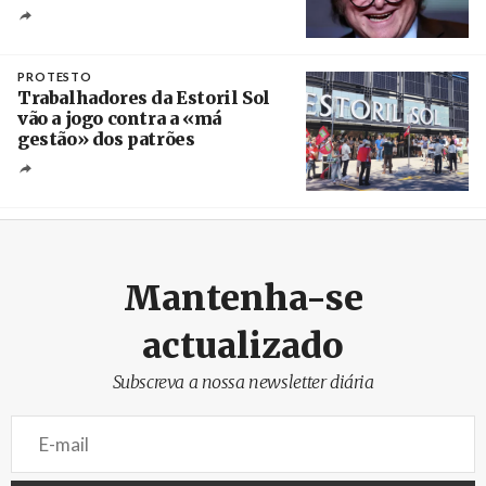
Crédito
PROTESTO
Trabalhadores da Estoril Sol
vão a jogo contra a «má
gestão» dos patrões
Créditos
/ SHS
Mantenha-se
actualizado
Subscreva a nossa newsletter diária