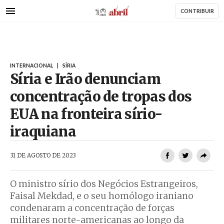
AbrilAbril
Passar
CONTRIBUIR
para
o
conteúdo
principal
INTERNACIONAL
|
SÍRIA
Síria e Irão denunciam
concentração de tropas dos
EUA na fronteira sírio-
iraquiana
AbrilAbril
31 DE AGOSTO DE 2023
O ministro sírio dos Negócios Estrangeiros,
Faisal Mekdad, e o seu homólogo iraniano
condenaram a concentração de forças
militares norte-americanas ao longo da