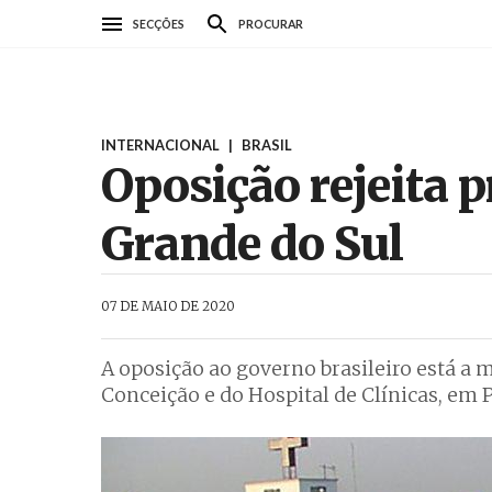
Passar
SECÇÕES
PROCURAR
para
o
conteúdo
principal
INTERNACIONAL
|
BRASIL
Oposição rejeita p
Grande do Sul
AbrilAbril
07 DE MAIO DE 2020
A oposição ao governo brasileiro está a 
Conceição e do Hospital de Clínicas, em P