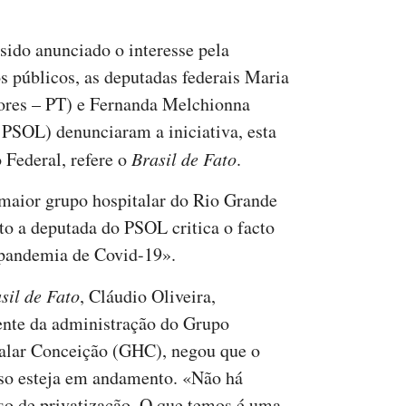
sido anunciado o interesse pela
s públicos, as deputadas federais Maria
dores – PT) e Fernanda Melchionna
 PSOL) denunciaram a iniciativa, esta
o Federal, refere o
Brasil de Fato
.
 maior grupo hospitalar do Rio Grande
to a deputada do PSOL critica o facto
a pandemia de Covid-19».
sil de Fato
, Cláudio Oliveira,
ente da administração do Grupo
alar Conceição (GHC), negou que o
so esteja em andamento. «Não há
so de privatização. O que temos é uma