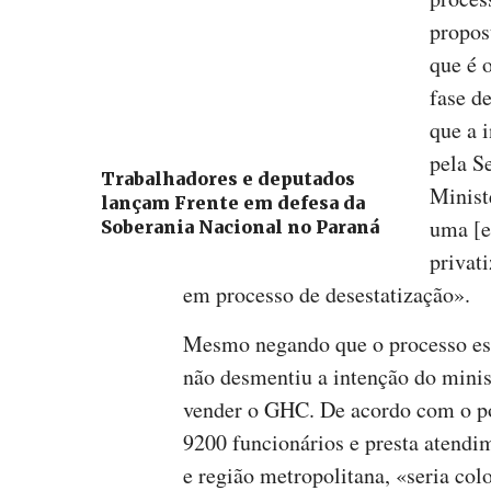
propos
que é 
fase d
que a 
pela S
Trabalhadores e deputados
Minist
lançam Frente em defesa da
uma [e
Soberania Nacional no Paraná
privat
em processo de desestatização».
Mesmo negando que o processo es
não desmentiu a intenção do mini
vender o GHC. De acordo com o po
9200 funcionários e presta atendi
e região metropolitana, «seria colo