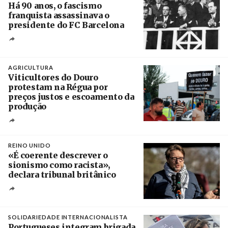
Há 90 anos, o fascismo
franquista assassinava o
presidente do FC Barcelona
Crédito
AGRICULTURA
Viticultores do Douro
protestam na Régua por
preços justos e escoamento da
produção
Créditos
Pedro Sarmento Costa / Agência Lusa
REINO UNIDO
«É coerente descrever o
sionismo como racista»,
declara tribunal britânico
Créditos
Rob Browne / The Cradle
SOLIDARIEDADE INTERNACIONALISTA
Portugueses integram brigada