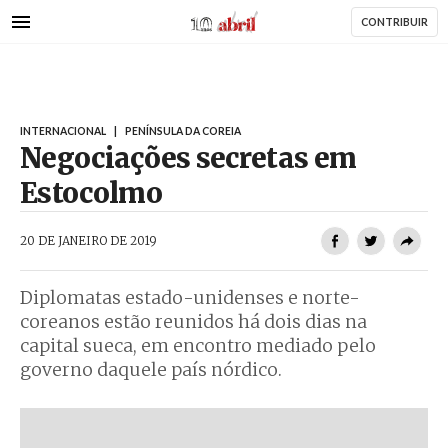
AbrilAbril
Passar
CONTRIBUIR
para
o
conteúdo
principal
INTERNACIONAL
|
PENÍNSULA DA COREIA
Negociações secretas em
Estocolmo
AbrilAbril
20 DE JANEIRO DE 2019
Diplomatas estado-unidenses e norte-
coreanos estão reunidos há dois dias na
capital sueca, em encontro mediado pelo
governo daquele país nórdico.