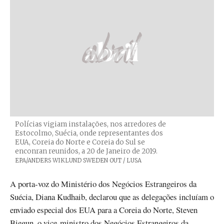
Polícias vigiam instalações, nos arredores de
Estocolmo, Suécia, onde representantes dos
EUA, Coreia do Norte e Coreia do Sul se
enconran reunidos, a 20 de Janeiro de 2019.
Créditos
EPA/ANDERS WIKLUND SWEDEN OUT / LUSA
A porta-voz do Ministério dos Negócios Estrangeiros da
Suécia, Diana Kudhaib, declarou que as delegações incluíam o
enviado especial dos EUA para a Coreia do Norte, Steven
Biegun, o vice-ministro dos Negócios Estrangeiros da