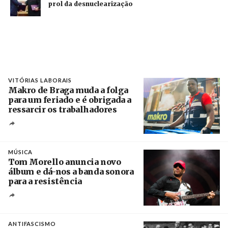
prol da desnuclearização
VITÓRIAS LABORAIS
Makro de Braga muda a folga
para um feriado e é obrigada a
ressarcir os trabalhadores
Crédito
MÚSICA
Tom Morello anuncia novo
álbum e dá-nos a banda sonora
para a resistência
Crédito
ANTIFASCISMO