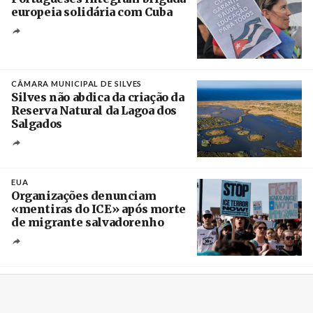
europeia solidária com Cuba
Créditos
Manuel de Almeida / Agência Lusa
CÂMARA MUNICIPAL DE SILVES
Silves não abdica da criação da
Reserva Natural da Lagoa dos
Salgados
Créditos
/ Câmara Municipal de Silves
EUA
Organizações denunciam
«mentiras do ICE» após morte
de migrante salvadorenho
Créditos
/ TeleSur