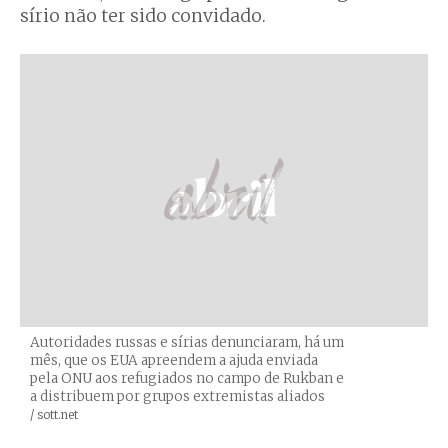
sírio não ter sido convidado.
Autoridades russas e sírias denunciaram, há um
mês, que os EUA apreendem a ajuda enviada
pela ONU aos refugiados no campo de Rukban e
a distribuem por grupos extremistas aliados
Créditos
/ sott.net