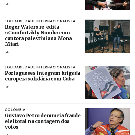
Crédito
SOLIDARIEDADE INTERNACIONALISTA
Roger Waters re-edita
«Comfortably Numb» com
cantora palestiniana Mona
Miari
Crédito
SOLIDARIEDADE INTERNACIONALISTA
Portugueses integram brigada
europeia solidária com Cuba
Créditos
Manuel de Almeida / Agência Lusa
COLÔMBIA
Gustavo Petro denuncia fraude
eleitoral na contagem dos
votos