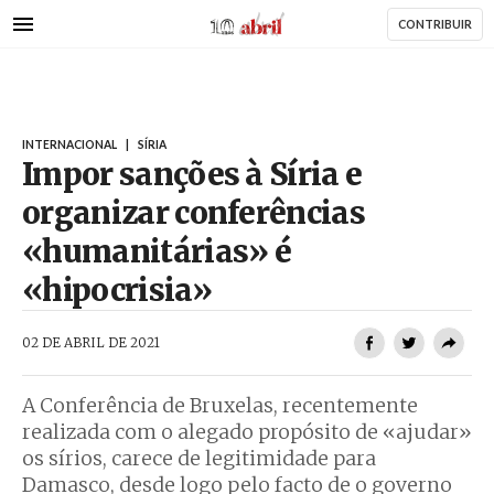
AbrilAbril
Passar
CONTRIBUIR
para
o
conteúdo
principal
INTERNACIONAL
|
SÍRIA
Impor sanções à Síria e
organizar conferências
«humanitárias» é
«hipocrisia»
AbrilAbril
02 DE ABRIL DE 2021
A Conferência de Bruxelas, recentemente
realizada com o alegado propósito de «ajudar»
os sírios, carece de legitimidade para
Damasco, desde logo pelo facto de o governo