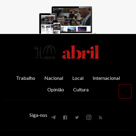
AbrilAbril
Trabalho
Nacional
Local
Internacional
Opinião
Cultura
Vol
par
o
top
Siga-nos