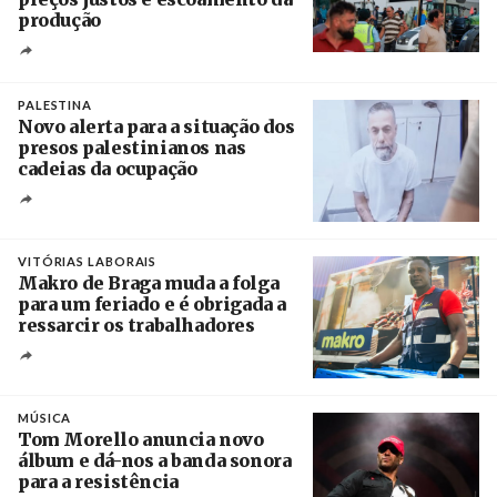
produção
Créditos
Pedro Sarmento Costa / Agência Lusa
PALESTINA
Novo alerta para a situação dos
presos palestinianos nas
cadeias da ocupação
Créditos
/ European Public Health Association
VITÓRIAS LABORAIS
Makro de Braga muda a folga
para um feriado e é obrigada a
ressarcir os trabalhadores
Crédito
MÚSICA
Tom Morello anuncia novo
álbum e dá-nos a banda sonora
para a resistência