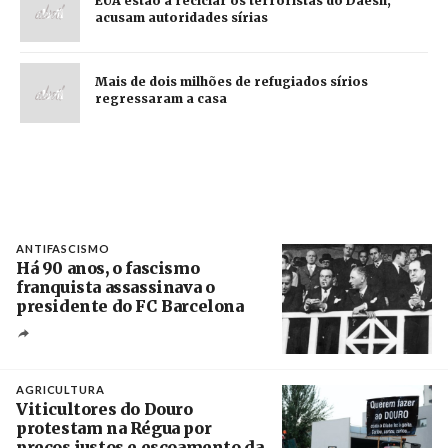
EUA estão a reciclar os terroristas do Daesh,
acusam autoridades sírias
Mais de dois milhões de refugiados sírios
regressaram a casa
ANTIFASCISMO
Há 90 anos, o fascismo
franquista assassinava o
presidente do FC Barcelona
Crédito
AGRICULTURA
Viticultores do Douro
protestam na Régua por
preços justos e escoamento da