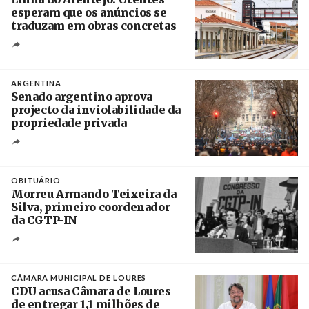
esperam que os anúncios se
traduzam em obras concretas
Créditos
/ IP
ARGENTINA
Senado argentino aprova
projecto da inviolabilidade da
propriedade privada
Créditos
Leandro Teysseire / Página 12
OBITUÁRIO
Morreu Armando Teixeira da
Silva, primeiro coordenador
da CGTP-IN
Créditos
/ CGTP-IN
CÂMARA MUNICIPAL DE LOURES
CDU acusa Câmara de Loures
de entregar 1,1 milhões de