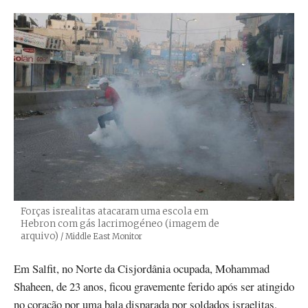
Forças isrealitas atacaram uma escola em
Hebron com gás lacrimogéneo (imagem de
arquivo)
Créditos
/ Middle East Monitor
Em Salfit, no Norte da Cisjordânia ocupada, Mohammad
Shaheen, de 23 anos, ficou gravemente ferido após ser atingido
no coração por uma bala disparada por soldados israelitas,