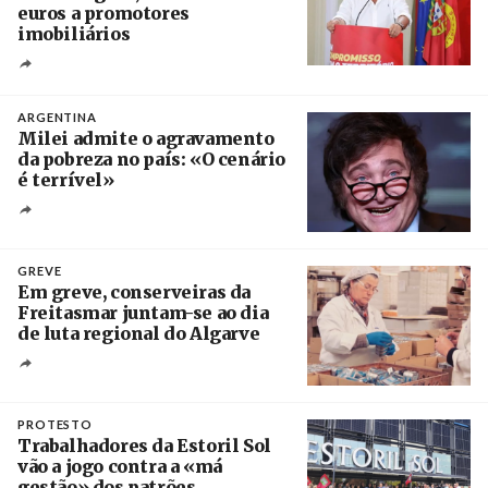
euros a promotores
imobiliários
Créditos
Ricardo Leão
ARGENTINA
Milei admite o agravamento
da pobreza no país: «O cenário
é terrível»
Crédito
GREVE
Em greve, conserveiras da
Freitasmar juntam-se ao dia
de luta regional do Algarve
Crédito
PROTESTO
Trabalhadores da Estoril Sol
vão a jogo contra a «má
gestão» dos patrões