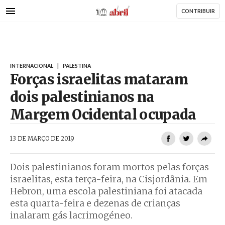
AbrilAbril
Passar
CONTRIBUIR
para
o
conteúdo
principal
INTERNACIONAL
|
PALESTINA
Forças israelitas mataram
dois palestinianos na
Margem Ocidental ocupada
AbrilAbril
13 DE MARÇO DE 2019
Dois palestinianos foram mortos pelas forças
israelitas, esta terça-feira, na Cisjordânia. Em
Hebron, uma escola palestiniana foi atacada
esta quarta-feira e dezenas de crianças
inalaram gás lacrimogéneo.