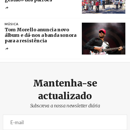
Créditos
/ SHS
MÚSICA
Tom Morello anuncia novo
álbum e dá-nos a banda sonora
para a resistência
Crédito
Mantenha-se
actualizado
Subscreva a nossa newsletter diária