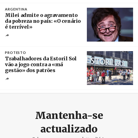
ARGENTINA
Milei admite o agravamento
da pobreza no país: «O cenário
é terrível»
Crédito
PROTESTO
Trabalhadores da Estoril Sol
vão a jogo contra a «má
gestão» dos patrões
Créditos
/ SHS
Mantenha-se
actualizado