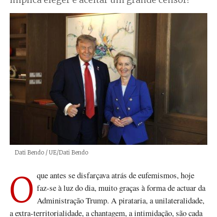
implica eleger e aceitar um grande censor?
Créditos
Dati Bendo / UE/Dati Bendo
O que antes se disfarçava atrás de eufemismos, hoje
faz-se à luz do dia, muito graças à forma de actuar da
Administração Trump. A pirataria, a unilateralidade,
a extra-territorialidade, a chantagem, a intimidação, são cada