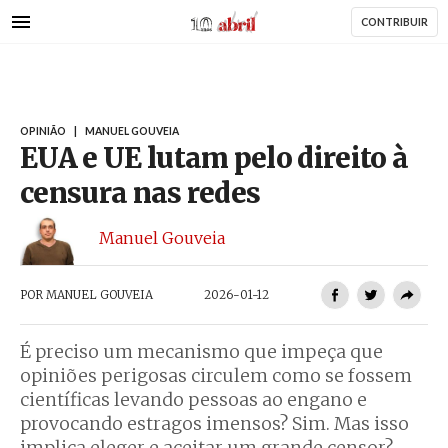
AbrilAbril
Passar
CONTRIBUIR
para
o
conteúdo
principal
OPINIÃO
|
MANUEL GOUVEIA
EUA e UE lutam pelo direito à
censura nas redes
Manuel Gouveia
POR
MANUEL GOUVEIA
2026-01-12
É preciso um mecanismo que impeça que
opiniões perigosas circulem como se fossem
científicas levando pessoas ao engano e
provocando estragos imensos? Sim. Mas isso