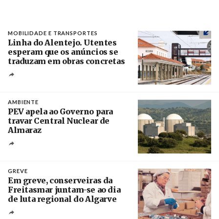
MOBILIDADE E TRANSPORTES
Linha do Alentejo. Utentes
esperam que os anúncios se
traduzam em obras concretas
Créditos
/ IP
AMBIENTE
PEV apela ao Governo para
travar Central Nuclear de
Almaraz
Crédito
GREVE
Em greve, conserveiras da
Freitasmar juntam-se ao dia
de luta regional do Algarve