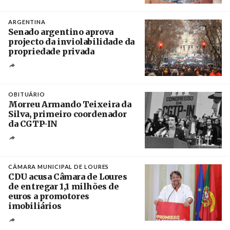
Crédito
ARGENTINA
Senado argentino aprova
projecto da inviolabilidade da
propriedade privada
Créditos
Leandro Teysseire / Página 12
OBITUÁRIO
Morreu Armando Teixeira da
Silva, primeiro coordenador
da CGTP-IN
Créditos
/ CGTP-IN
CÂMARA MUNICIPAL DE LOURES
CDU acusa Câmara de Loures
de entregar 1,1 milhões de
euros a promotores
imobiliários
Créditos
Ricardo Leão