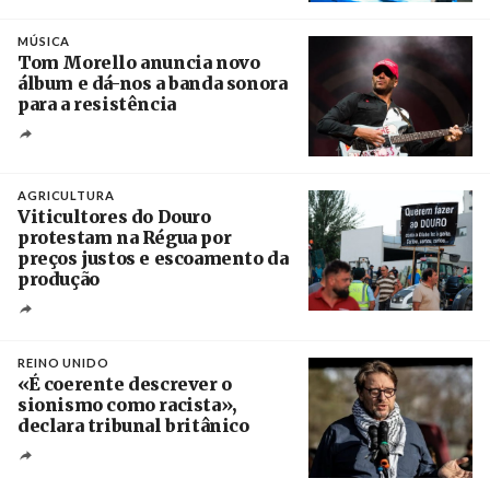
Crédito
MÚSICA
Tom Morello anuncia novo
álbum e dá-nos a banda sonora
para a resistência
Crédito
AGRICULTURA
Viticultores do Douro
protestam na Régua por
preços justos e escoamento da
produção
Créditos
Pedro Sarmento Costa / Agência Lusa
REINO UNIDO
«É coerente descrever o
sionismo como racista»,
declara tribunal britânico
Créditos
Rob Browne / The Cradle