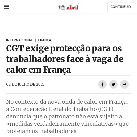
AbrilAbril
Passar
CONTRIBUIR
para
o
conteúdo
principal
INTERNACIONAL
|
FRANÇA
CGT exige protecção para os
trabalhadores face à vaga de
calor em França
AbrilAbril
02 DE JULHO DE 2025
No contexto da nova onda de calor em França,
a Confederação Geral do Trabalho (CGT)
denuncia que o patronato não está sujeito a
«medidas verdadeiramente vinculativas» que
protejam os trabalhadores.