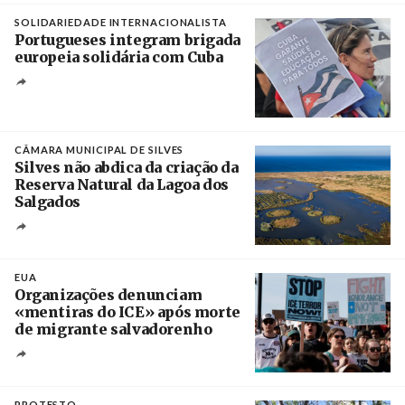
SOLIDARIEDADE INTERNACIONALISTA
Portugueses integram brigada
europeia solidária com Cuba
Créditos
Manuel de Almeida / Agência Lusa
CÂMARA MUNICIPAL DE SILVES
Silves não abdica da criação da
Reserva Natural da Lagoa dos
Salgados
Créditos
/ Câmara Municipal de Silves
EUA
Organizações denunciam
«mentiras do ICE» após morte
de migrante salvadorenho
Créditos
/ TeleSur
PROTESTO