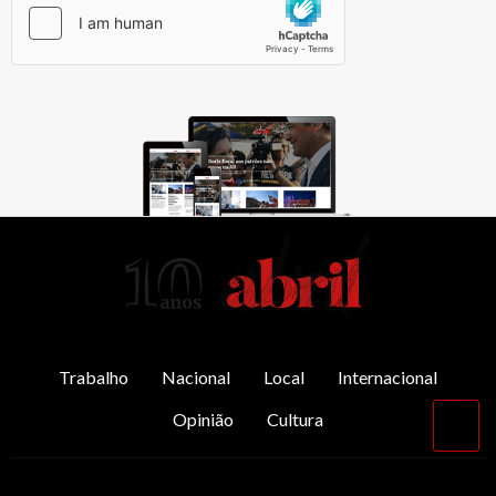
AbrilAbril
Trabalho
Nacional
Local
Internacional
Opinião
Cultura
Vol
par
o
top