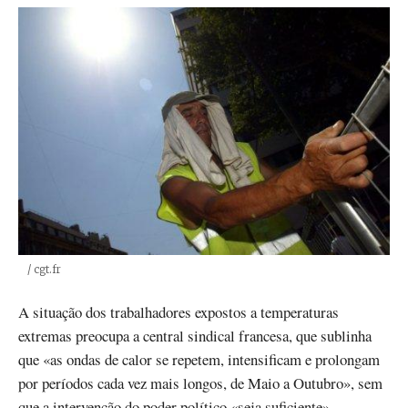
Créditos
/ cgt.fr
A situação dos trabalhadores expostos a temperaturas
extremas preocupa a central sindical francesa, que sublinha
que «as ondas de calor se repetem, intensificam e prolongam
por períodos cada vez mais longos, de Maio a Outubro», sem
que a intervenção do poder político «seja suficiente».