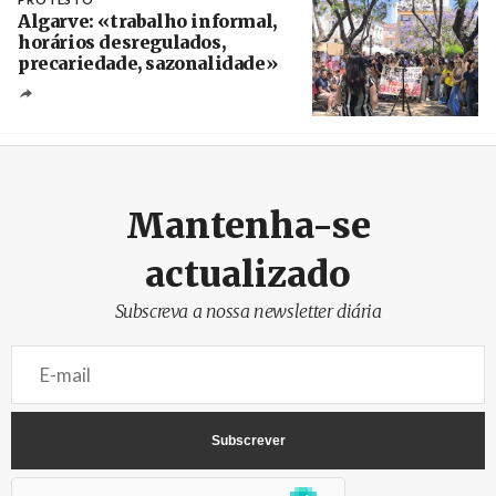
Algarve: «trabalho informal,
horários desregulados,
precariedade, sazonalidade»
Créditos
/ União dos Sindicatos do Algarve
Mantenha-se
actualizado
Subscreva a nossa newsletter diária