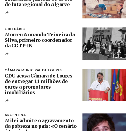
de luta regional do Algarve
Crédito
OBITUÁRIO
Morreu Armando Teixeira da
Silva, primeiro coordenador
da CGTP-IN
Créditos
/ CGTP-IN
CÂMARA MUNICIPAL DE LOURES
CDU acusa Câmara de Loures
de entregar 1,1 milhões de
euros a promotores
imobiliários
Créditos
Ricardo Leão
ARGENTINA
Milei admite o agravamento
da pobreza no país: «O cenário