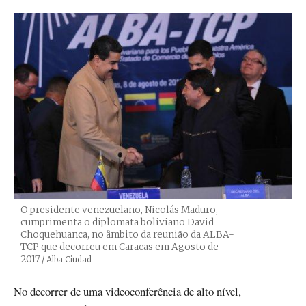
O presidente venezuelano, Nicolás Maduro,
cumprimenta o diplomata boliviano David
Choquehuanca, no âmbito da reunião da ALBA-
TCP que decorreu em Caracas em Agosto de
2017
Créditos
/ Alba Ciudad
No decorrer de uma videoconferência de alto nível,