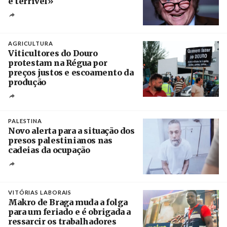
é terrível»
Crédito
AGRICULTURA
Viticultores do Douro
protestam na Régua por
preços justos e escoamento da
produção
Créditos
Pedro Sarmento Costa / Agência Lusa
PALESTINA
Novo alerta para a situação dos
presos palestinianos nas
cadeias da ocupação
Créditos
/ European Public Health Association
VITÓRIAS LABORAIS
Makro de Braga muda a folga
para um feriado e é obrigada a
ressarcir os trabalhadores