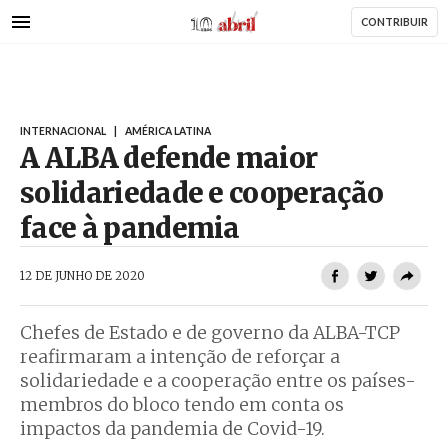
AbrilAbril
Passar
CONTRIBUIR
para
o
conteúdo
principal
INTERNACIONAL
|
AMÉRICA LATINA
A ALBA defende maior
solidariedade e cooperação
face à pandemia
AbrilAbril
12 DE JUNHO DE 2020
Chefes de Estado e de governo da ALBA-TCP
reafirmaram a intenção de reforçar a
solidariedade e a cooperação entre os países-
membros do bloco tendo em conta os
impactos da pandemia de Covid-19.