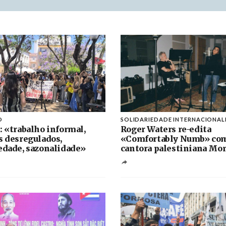
O
SOLIDARIEDADE INTERNACIONAL
: «trabalho informal,
Roger Waters re-edita
s desregulados,
«Comfortably Numb» co
edade, sazonalidade»
cantora palestiniana Mo