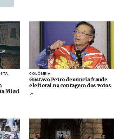
ISTA
COLÔMBIA
Gustavo Petro denuncia fraude
m
eleitoral na contagem dos votos
na Miari