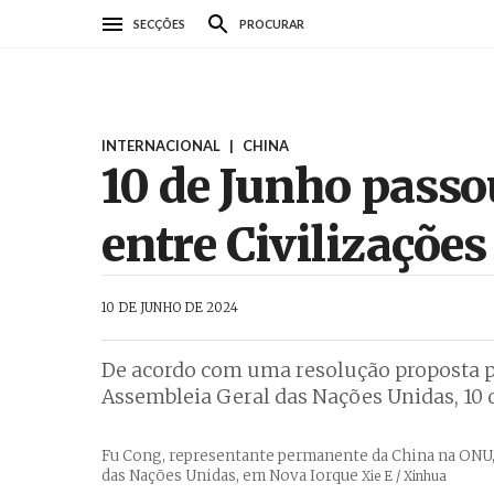
Passar
SECÇÕES
PROCURAR
para
o
conteúdo
principal
INTERNACIONAL
|
CHINA
10 de Junho passo
entre Civilizações
AbrilAbril
10 DE JUNHO DE 2024
De acordo com uma resolução proposta p
Assembleia Geral das Nações Unidas, 10 d
Fu Cong, representante permanente da China na ONU, 
das Nações Unidas, em Nova Iorque
Créditos
Xie E / Xinhua