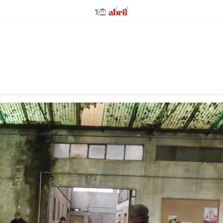
AbrilAbril