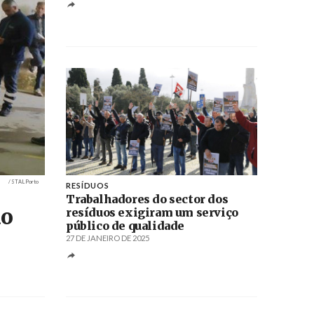
Créditos
/ STAL Porto
RESÍDUOS
Trabalhadores do sector dos
ão
resíduos exigiram um serviço
público de qualidade
27 DE JANEIRO DE 2025