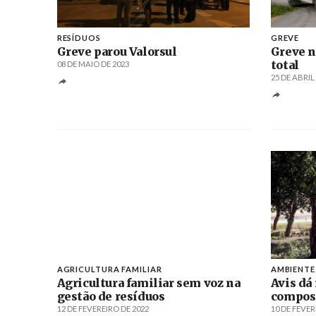
RESÍDUOS
GREVE
Greve parou Valorsul
Greve 
total
08 DE MAIO DE 2023
25 DE ABRIL
AGRICULTURA FAMILIAR
AMBIENTE
Agricultura familiar sem voz na
Avis dá
gestão de resíduos
compos
12 DE FEVEREIRO DE 2022
10 DE FEVER