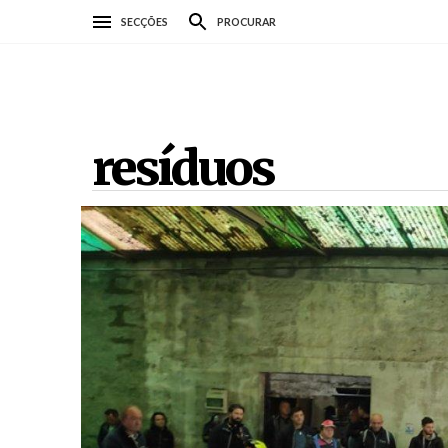
Passar
SECÇÕES
PROCURAR
para
o
conteúdo
principal
resíduos