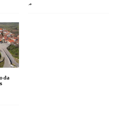
o da
s