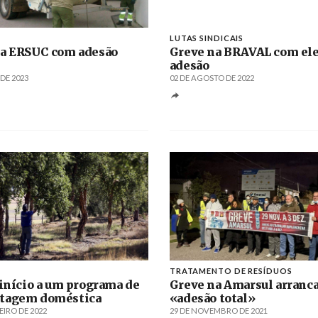
LUTAS SINDICAIS
na ERSUC com adesão
Greve na BRAVAL com el
adesão
 DE 2023
02 DE AGOSTO DE 2022
TRATAMENTO DE RESÍDUOS
 início a um programa de
Greve na Amarsul arranc
tagem doméstica
«adesão total»
EIRO DE 2022
29 DE NOVEMBRO DE 2021