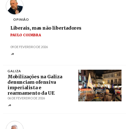
OPINIÃO
Liberais, mas não libertadores
PAULO COIMBRA
09 DE FEVEREIRO DE 2026
GALIZA
Mobilizações na Galiza
denunciam ofensiva
imperialista e
rearmamento da UE
06 DE FEVEREIRO DE 2026
Créditos
/ CIG