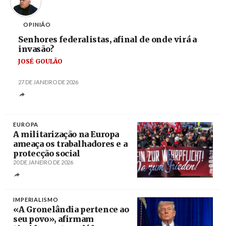
OPINIÃO
Senhores federalistas, afinal de onde virá a
invasão?
JOSÉ GOULÃO
27 DE JANEIRO DE 2026
EUROPA
A militarização na Europa
ameaça os trabalhadores e a
protecção social
20 DE JANEIRO DE 2026
Créditos
/ unsere-zeit.de
IMPERIALISMO
«A Gronelândia pertence ao
seu povo», afirmam