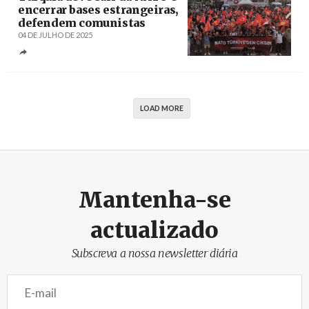
encerrar bases estrangeiras,
defendem comunistas
04 DE JULHO DE 2025
Créditos
/ @istanbul_tkp
LOAD MORE
Mantenha-se
actualizado
Subscreva a nossa newsletter diária