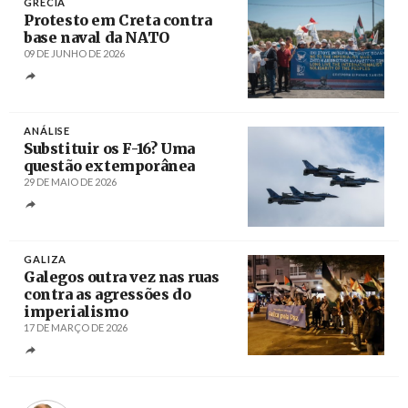
GRÉCIA
Protesto em Creta contra
base naval da NATO
09 DE JUNHO DE 2026
Créditos
/ nuevarevolucion.es
ANÁLISE
Substituir os F-16? Uma
questão extemporânea
29 DE MAIO DE 2026
Créditos
António Pedro Santos / Agência Lusa
GALIZA
Galegos outra vez nas ruas
contra as agressões do
imperialismo
17 DE MARÇO DE 2026
Créditos
/ @gzcontraaotan