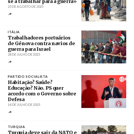
se a trabalhar para a guerra»
25 DE AGOSTO DE 2025
Créditos
/ PressTV
ITÁLIA
Trabalhadores portuários
de Génova contra navios de
guerra para Israel
28 DE JULHO DE 2025
Créditos
/ USB Facebook
PARTIDO SOCIALISTA
Habitação? Saúde?
Educação? Não. PS quer
acordo com o Governo sobre
Defesa
14 DE JULHO DE 2025
Créditos
António Pedro Santos / Lusa
TURQUIA
Turquia deve sair da NATO e