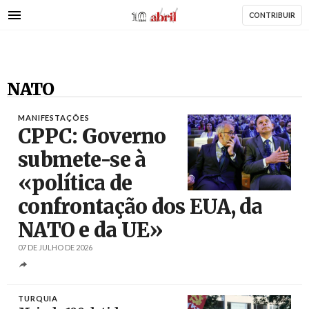
AbrilAbril
Passar
CONTRIBUIR
para
o
conteúdo
principal
NATO
MANIFESTAÇÕES
CPPC: Governo
submete-se à
«política de
confrontação dos EUA, da
Créditos
NATO e da UE»
07 DE JULHO DE 2026
TURQUIA