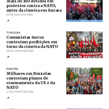
Mais de 100 detidos em
protestos contra a NATO,
antes da cimeira em Ancara
07 DE JULHO DE 2026
Créditos
/ @istanbul_tkp
TURQUIA
Comunistas turcos
contestam proibições em
torno da cimeira da NATO
26 DE JUNHO DE 2026
Créditos
/ tkp.org.tr
EUROPA
Milhares em Bruxelas
contestam planos de
rearmamento da UE e da
NATO
17 DE JUNHO DE 2026
Créditos
/ @peter_mertens