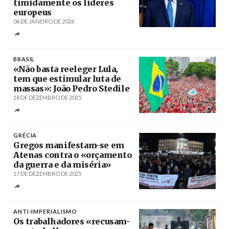
timidamente os líderes
europeus
06 DE JANEIRO DE 2026
Créditos
NICOLE COMBEAU / EPA
BRASIL
«Não basta reeleger Lula,
tem que estimular luta de
massas»: João Pedro Stedile
18 DE DEZEMBRO DE 2025
Créditos
Ricardo Stuckert / Brasil de Fato
GRÉCIA
Gregos manifestam-se em
Atenas contra o «orçamento
da guerra e da miséria»
17 DE DEZEMBRO DE 2025
Créditos
/ pamehellas.gr
ANTI-IMPERIALISMO
Os trabalhadores «recusam-