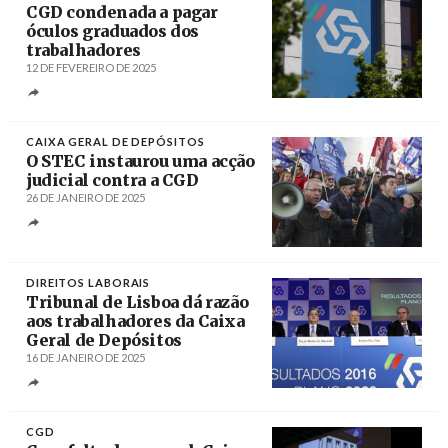
CGD condenada a pagar
óculos graduados dos
trabalhadores
12 DE FEVEREIRO DE 2025
Créditos
Tiago Petinga / Agência Lusa
CAIXA GERAL DE DEPÓSITOS
O STEC instaurou uma acção
judicial contra a CGD
26 DE JANEIRO DE 2025
Créditos
Miguel A. Lopes / Agência Lusa
DIREITOS LABORAIS
Tribunal de Lisboa dá razão
aos trabalhadores da Caixa
Geral de Depósitos
16 DE JANEIRO DE 2025
Créditos
António Cotrim / Agência Lusa
CGD