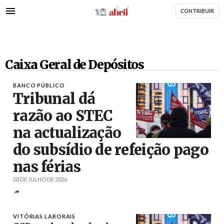
AbrilAbril
Passar
CONTRIBUIR
para
o
conteúdo
principal
Caixa Geral de Depósitos
BANCO PÚBLICO
Tribunal dá
razão ao STEC
na actualização
Créditos
Rodrigo Antunes / Agência Lusa
do subsídio de refeição pago
nas férias
03 DE JULHO DE 2026
VITÓRIAS LABORAIS