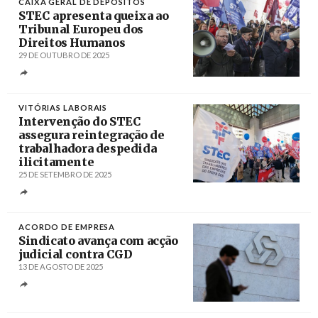
CAIXA GERAL DE DEPÓSITOS
STEC apresenta queixa ao
Tribunal Europeu dos
Direitos Humanos
29 DE OUTUBRO DE 2025
Créditos
Miguel A. Lopes / Agência Lusa
VITÓRIAS LABORAIS
Intervenção do STEC
assegura reintegração de
trabalhadora despedida
ilicitamente
25 DE SETEMBRO DE 2025
Créditos
ACORDO DE EMPRESA
Sindicato avança com acção
judicial contra CGD
13 DE AGOSTO DE 2025
Créditos