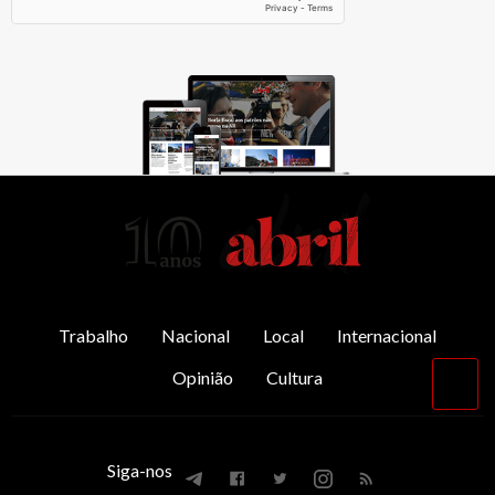
AbrilAbril
Trabalho
Nacional
Local
Internacional
Opinião
Cultura
Vol
par
o
top
Siga-nos