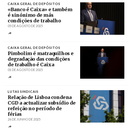
CAIXA GERAL DE DEPÓSITOS
«Banco é Caixa» e também
é sinónimo de más
condições de trabalho
05 DE AGOSTO DE 2025
Créditos
Tiago Petinga / Agência Lusa
CAIXA GERAL DE DEPÓSITOS
Pimbolim é matraquilhos e
degradação das condições
de trabalho é Caixa
01 DE AGOSTO DE 2025
Créditos
Tiago Petinga / Agência Lusa
LUTAS SINDICAIS
Relação de Lisboa condena
CGD a actualizar subsídio de
refeição no período de
férias
26 DE JUNHO DE 2025
Créditos
Tiago Petinga / Agência Lusa