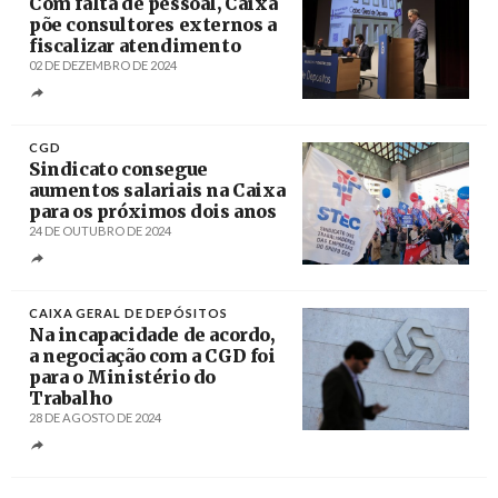
Com falta de pessoal, Caixa
põe consultores externos a
fiscalizar atendimento
02 DE DEZEMBRO DE 2024
Créditos
Carlos M. Almeida / Agência Lusa
CGD
Sindicato consegue
aumentos salariais na Caixa
para os próximos dois anos
24 DE OUTUBRO DE 2024
Créditos
CAIXA GERAL DE DEPÓSITOS
Na incapacidade de acordo,
a negociação com a CGD foi
para o Ministério do
Trabalho
28 DE AGOSTO DE 2024
Créditos