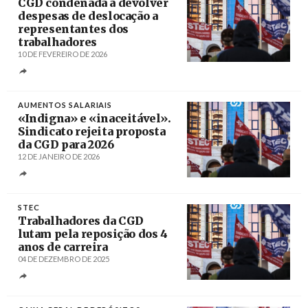
CGD condenada a devolver
despesas de deslocação a
representantes dos
trabalhadores
10 DE FEVEREIRO DE 2026
Créditos
Rodrigo Antunes / Agência Lusa
AUMENTOS SALARIAIS
«Indigna» e «inaceitável».
Sindicato rejeita proposta
da CGD para 2026
12 DE JANEIRO DE 2026
Créditos
Rodrigo Antunes / Agência Lusa
STEC
Trabalhadores da CGD
lutam pela reposição dos 4
anos de carreira
04 DE DEZEMBRO DE 2025
Créditos
Rodrigo Antunes / Agência Lusa