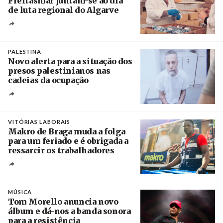
Freitasmar juntam-se ao dia
de luta regional do Algarve
Crédito
PALESTINA
Novo alerta para a situação dos
presos palestinianos nas
cadeias da ocupação
Créditos
/ European Public Health Association
VITÓRIAS LABORAIS
Makro de Braga muda a folga
para um feriado e é obrigada a
ressarcir os trabalhadores
Crédito
MÚSICA
Tom Morello anuncia novo
álbum e dá-nos a banda sonora
para a resistência