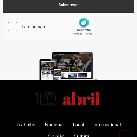
AbrilAbril
Trabalho
Nacional
Local
Internacional
Opinião
Cultura
Vol