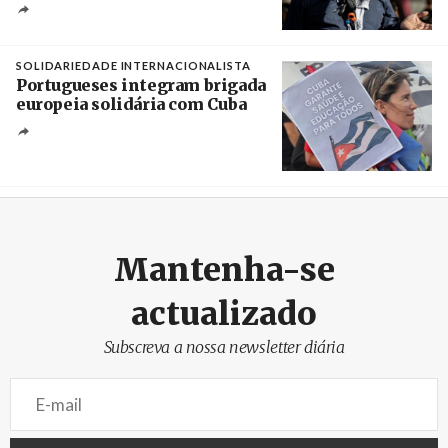
Créditos
Rob Browne / The Cradle
SOLIDARIEDADE INTERNACIONALISTA
Portugueses integram brigada
europeia solidária com Cuba
Créditos
Manuel de Almeida / Agência Lusa
Mantenha-se
actualizado
Subscreva a nossa newsletter diária