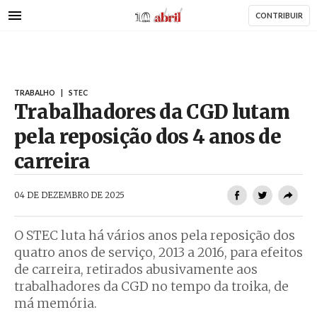
AbrilAbril
Passar
CONTRIBUIR
para
o
conteúdo
principal
TRABALHO
|
STEC
Trabalhadores da CGD lutam
pela reposição dos 4 anos de
carreira
AbrilAbril
04 DE DEZEMBRO DE 2025
O STEC luta há vários anos pela reposição dos
quatro anos de serviço, 2013 a 2016, para efeitos
de carreira, retirados abusivamente aos
trabalhadores da CGD no tempo da troika, de
má memória.