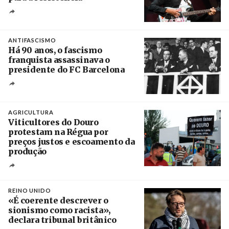
Crédito
ANTIFASCISMO
Há 90 anos, o fascismo
franquista assassinava o
presidente do FC Barcelona
Crédito
AGRICULTURA
Viticultores do Douro
protestam na Régua por
preços justos e escoamento da
produção
Créditos
Pedro Sarmento Costa / Agência Lusa
REINO UNIDO
«É coerente descrever o
sionismo como racista»,
declara tribunal britânico