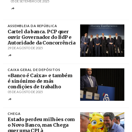
05 DE SETEMBRO DE 2025
ASSEMBLEIA DA REPÚBLICA
Cartel da banca. PCP quer
ouvir Governador do BdP e
Autoridade da Concorrência
29 DE AGOSTO DE 2025
Créditos
André Kosters / Agência Lusa
CAIXA GERAL DE DEPÓSITOS
«Banco é Caixa» e também
é sinónimo de más
condições de trabalho
05 DE AGOSTO DE 2025
Créditos
Tiago Petinga / Agência Lusa
CHEGA
Estado perdeu milhões com
o Novo Banco, mas Chega
quer uma CPI à