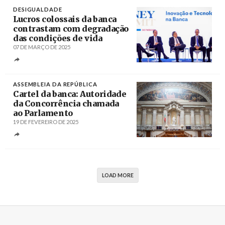
DESIGUALDADE
Lucros colossais da banca
contrastam com degradação
das condições de vida
07 DE MARÇO DE 2025
Créditos
Filipe Amorim / Agência Lusa
ASSEMBLEIA DA REPÚBLICA
Cartel da banca: Autoridade
da Concorrência chamada
ao Parlamento
19 DE FEVEREIRO DE 2025
Créditos
António Pedro Santos / Lusa
LOAD MORE