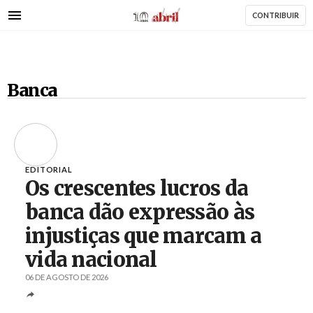
AbrilAbril
Passar
CONTRIBUIR
para
o
conteúdo
principal
Banca
EDITORIAL
Os crescentes lucros da
banca dão expressão às
injustiças que marcam a
vida nacional
06 DE AGOSTO DE 2026