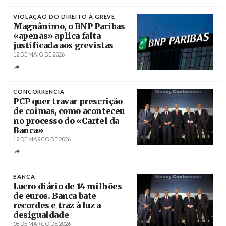
VIOLAÇÃO DO DIREITO À GREVE
Magnânimo, o BNP Paribas
«apenas» aplica falta
justificada aos grevistas
12 DE MAIO DE 2026
Créditos
/ yahoo
CONCORRÊNCIA
PCP quer travar prescrição
de coimas, como aconteceu
no processo do «Cartel da
Banca»
12 DE MARÇO DE 2026
Créditos
André Kosters / Agência Lusa
BANCA
Lucro diário de 14 milhões
de euros. Banca bate
recordes e traz à luz a
desigualdade
06 DE MARÇO DE 2026