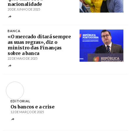
nacionalidade
20 DE JUNHO DE 2025
Créditos
Paulo Cunha / Agência Lusa
BANCA
«O mercado ditará sempre
as suas regras», diz o
ministro das Finanças
sobre a banca
22 DE MAIO DE 2025
Créditos
António Cotrim / Agência Lusa
EDITORIAL
Os bancos e a crise
12 DE MARÇO DE 2025