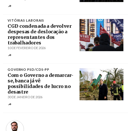
Créditos
André Kosters / Agência Lusa
VITÓRIAS LABORAIS
CGD condenada a devolver
despesas de deslocação a
representantes dos
trabalhadores
10 DE FEVEREIRO DE 2026
Créditos
Rodrigo Antunes / Agência Lusa
GOVERNO PSD/CDS-PP
Com o Governo a demarcar-
se, banca já vê
possibilidades de lucro no
desastre
30 DE JANEIRO DE 2026
Créditos
Gonçalo Borges Dias / GPM