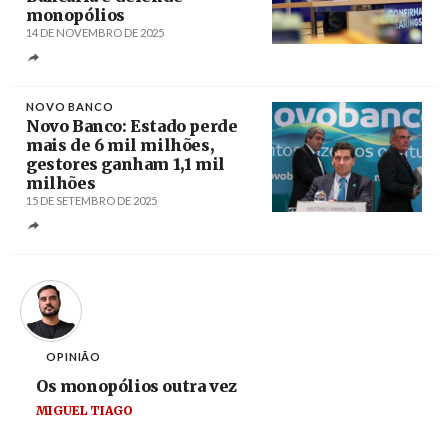
monopólios
14 DE NOVEMBRO DE 2025
Créditos
Olivier Hoslet / EPA
NOVO BANCO
Novo Banco: Estado perde
mais de 6 mil milhões,
gestores ganham 1,1 mil
milhões
15 DE SETEMBRO DE 2025
Créditos
António Cotrim / Agência Lusa
OPINIÃO
Os monopólios outra vez
MIGUEL TIAGO