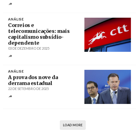
Créditos
António Cotrim / Agência Lusa
ANÁLISE
Correios e
telecomunicações: mais
capitalismo subsídio-
dependente
03 DE DEZEMBRO DE 2025
Créditos
Bruno Almeida
ANÁLISE
A prova dos nove da
derrama estadual
22 DE SETEMBRO DE 2025
Créditos
António Pedro Santos / Agência Lusa
LOAD MORE