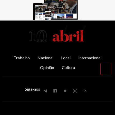
AbrilAbril
Trabalho
Nacional
Local
Internacional
Opinião
Cultura
Vol
par
o
top
Siga-nos