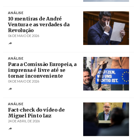
Créditos
António Pedro Santos / Agência Lusa
ANÁLISE
10 mentiras de André
Ventura e as verdades da
Revolução
06 DE MAIO DE 2026
Créditos
Tiago Petinga / Agência Lusa
ANÁLISE
Para a Comissão Europeia, a
imprensa é livre até se
tornar inconveniente
04 DE MAIO DE 2026
Créditos
/ @hussedogru
ANÁLISE
Fact-check do vídeo de
Miguel Pinto Luz
24 DE ABRIL DE 2026