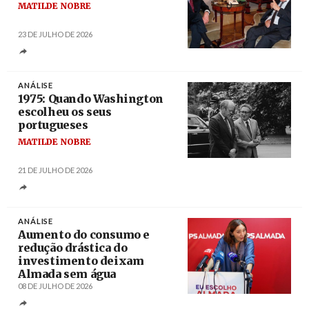
MATILDE NOBRE
23 DE JULHO DE 2026
Créditos
João Trindade / Agência Lusa
ANÁLISE
1975: Quando Washington
escolheu os seus
portugueses
MATILDE NOBRE
Créditos
/ loc.gov
21 DE JULHO DE 2026
ANÁLISE
Aumento do consumo e
redução drástica do
investimento deixam
Almada sem água
08 DE JULHO DE 2026
Créditos
António Pedro Santos / Agência Lusa