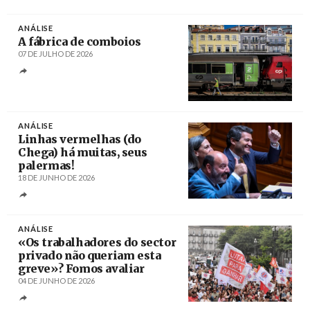
ANÁLISE
A fábrica de comboios
07 DE JULHO DE 2026
Créditos
Mário Cruz / Agência Lusa
ANÁLISE
Linhas vermelhas (do
Chega) há muitas, seus
palermas!
18 DE JUNHO DE 2026
Créditos
Tiago Petinga / Lusa
ANÁLISE
«Os trabalhadores do sector
privado não queriam esta
greve»? Fomos avaliar
04 DE JUNHO DE 2026
Créditos
Adérito Machado