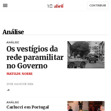
AbrilAbril
Passar
CONTRIBUIR
para
o
conteúdo
principal
Análise
ANÁLISE
Os vestígios da
rede paramilitar
no Governo
Créditos
Inácio Ludgero
MATILDE NOBRE
25 DE JULHO DE 2026
ANÁLISE
Carlucci em Portugal