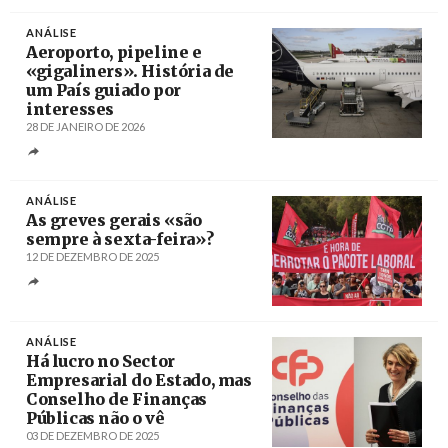
Créditos
Tiago Petinga / Lusa
ANÁLISE
Aeroporto, pipeline e
«gigaliners». História de
um País guiado por
interesses
28 DE JANEIRO DE 2026
Créditos
Carlos M. Almeida / Agência Lusa
ANÁLISE
As greves gerais «são
sempre à sexta-feira»?
12 DE DEZEMBRO DE 2025
Créditos
António Cotrim / Agência Lusa
ANÁLISE
Há lucro no Sector
Empresarial do Estado, mas
Conselho de Finanças
Públicas não o vê
03 DE DEZEMBRO DE 2025